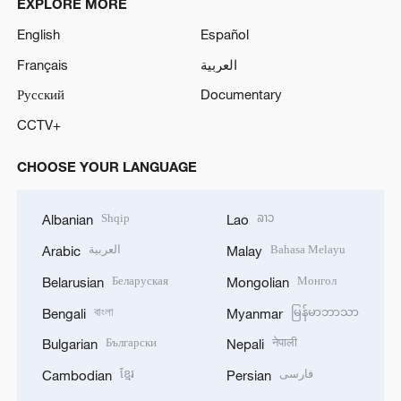
EXPLORE MORE
English
Español
Français
العربية
Русский
Documentary
CCTV+
CHOOSE YOUR LANGUAGE
Shqip
ລາວ
Albanian
Lao
العربية
Bahasa Melayu
Arabic
Malay
Беларуская
Монгол
Belarusian
Mongolian
বাংলা
မြန်မာဘာသာ
Bengali
Myanmar
Български
नेपाली
Bulgarian
Nepali
ខ្មែរ
فارسی
Cambodian
Persian