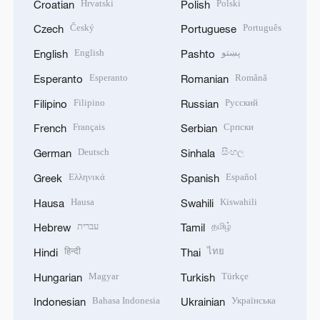
Hrvatski
Polski
Croatian
Polish
Český
Português
Czech
Portuguese
English
پښتو
English
Pashto
Esperanto
Română
Esperanto
Romanian
Filipino
Русский
Filipino
Russian
Français
Српски
French
Serbian
Deutsch
සිංහල
German
Sinhala
Ελληνικά
Español
Greek
Spanish
Hausa
Kiswahili
Hausa
Swahili
עברית
தமிழ்
Hebrew
Tamil
हिन्दी
ไทย
Hindi
Thai
Magyar
Türkçe
Hungarian
Turkish
Bahasa Indonesia
Українська
Indonesian
Ukrainian