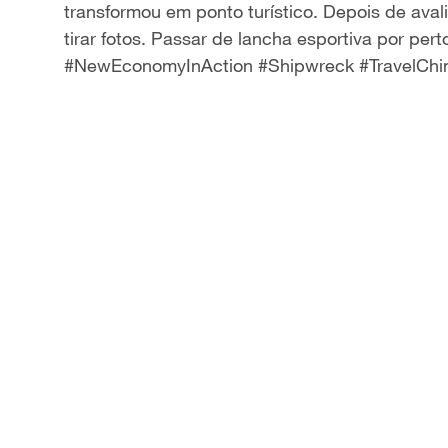
transformou em ponto turístico. Depois de avali
a
tirar fotos. Passar de lancha esportiva por pert
#NewEconomyInAction #Shipwreck #TravelChi
y
V
i
d
e
o