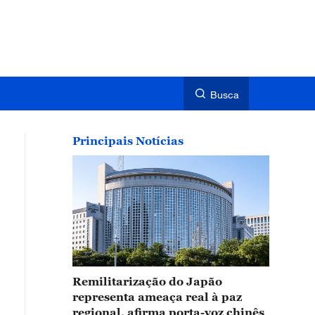
Busca
Principais Notícias
Remilitarização do Japão
representa ameaça real à paz
regional, afirma porta-voz chinês