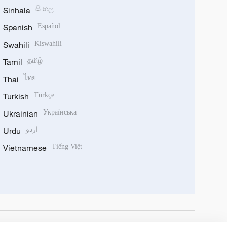
Sinhala
සිංහල
Spanish
Español
Swahili
Kiswahili
Tamil
தமிழ்
Thai
ไทย
Turkish
Türkçe
Ukrainian
Українська
Urdu
اردو
Vietnamese
Tiếng Việt