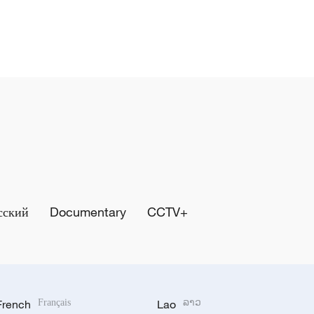
сский
Documentary
CCTV+
French
Français
Lao
ລາວ