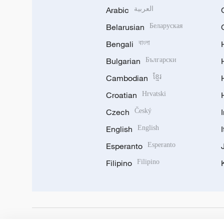
Arabic
العربية
Belarusian
Беларуская
Bengali
বাংলা
Bulgarian
Български
Cambodian
ខ្មែរ
Croatian
Hrvatski
Czech
Český
English
English
Esperanto
Esperanto
Filipino
Filipino