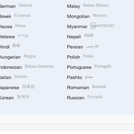
German
Deutsch
Malay
Bahasa Melayu
Greek
Ελληνικά
Mongolian
Монгол
Hausa
Hausa
Myanmar
မြန်မာဘာသာ
Hebrew
עברית
Nepali
नेपाली
Hindi
हिन्दी
Persian
فارسی
Hungarian
Magyar
Polish
Polski
Indonesian
Bahasa Indonesia
Portuguese
Português
Italian
Italiano
Pashto
پښتو
Japanese
日本語
Romanian
Română
Korean
한국어
Russian
Русский