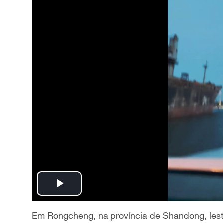
P
l
Em Rongcheng, na província de Shandong, lest