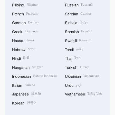
Filipino
Русский
Filipino
Russian
Français
Српски
French
Serbian
Deutsch
සිංහල
German
Sinhala
Ελληνικά
Español
Greek
Spanish
Hausa
Kiswahili
Hausa
Swahili
עברית
தமிழ்
Hebrew
Tamil
हिन्दी
ไทย
Hindi
Thai
Magyar
Türkçe
Hungarian
Turkish
Bahasa Indonesia
Українська
Indonesian
Ukrainian
Italiano
اردو
Italian
Urdu
日本語
Tiếng Việt
Japanese
Vietnamese
한국어
Korean