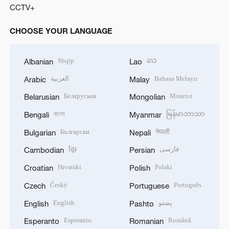
CCTV+
CHOOSE YOUR LANGUAGE
Shqip
ລາວ
Albanian
Lao
العربية
Bahasa Melayu
Arabic
Malay
Беларуская
Монгол
Belarusian
Mongolian
বাংলা
မြန်မာဘာသာ
Bengali
Myanmar
Български
नेपाली
Bulgarian
Nepali
ខ្មែរ
فارسی
Cambodian
Persian
Hrvatski
Polski
Croatian
Polish
Český
Português
Czech
Portuguese
English
پښتو
English
Pashto
Esperanto
Română
Esperanto
Romanian