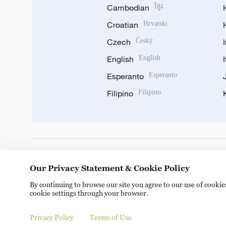
Cambodian
ខ្មែរ
Croatian
Hrvatski
Czech
Český
English
English
Esperanto
Esperanto
Filipino
Filipino
DOWNLOAD OUR APP
Our Privacy Statement & Cookie Policy
By continuing to browse our site you agree to our use of cooki
cookie settings through your browser.
Privacy Policy
Terms of Use
Copyright © 2024 CGTN.
京ICP备20000184号
京公网安