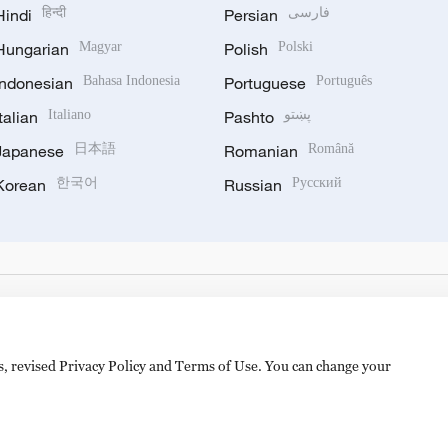
Hindi
हिन्दी
Persian
فارسی
Hungarian
Magyar
Polish
Polski
Indonesian
Bahasa Indonesia
Portuguese
Português
Italian
Italiano
Pashto
پښتو
Japanese
日本語
Romanian
Română
Korean
한국어
Russian
Русский
es, revised Privacy Policy and Terms of Use. You can change your
备 11010502050052号
Disinformation report hotline: 010-8506146