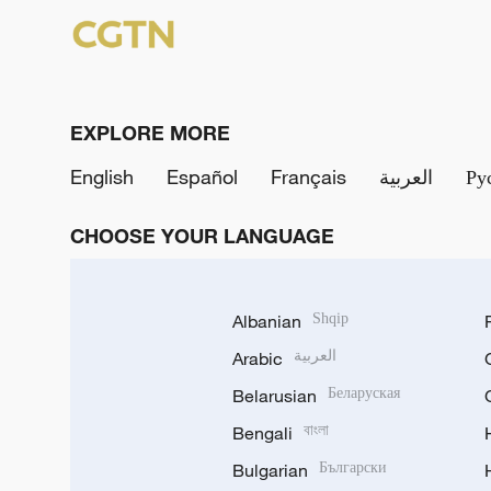
EXPLORE MORE
English
Español
Français
العربية
Ру
CHOOSE YOUR LANGUAGE
Albanian
Shqip
Arabic
العربية
Belarusian
Беларуская
Bengali
বাংলা
Bulgarian
Български