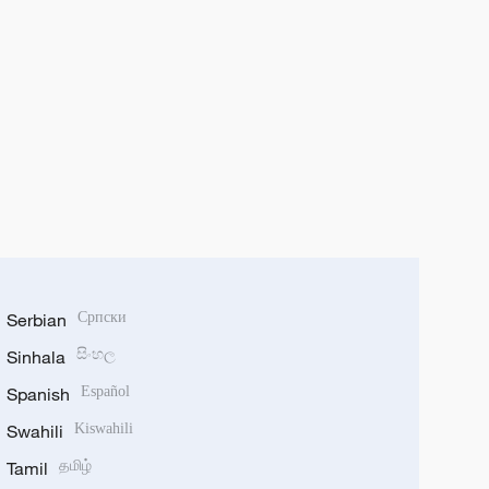
Serbian
Српски
Sinhala
සිංහල
Spanish
Español
Swahili
Kiswahili
Tamil
தமிழ்