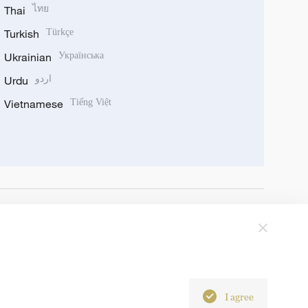
Thai
ไทย
Turkish
Türkçe
Ukrainian
Українська
Urdu
اردو
Vietnamese
Tiếng Việt
I agree
6