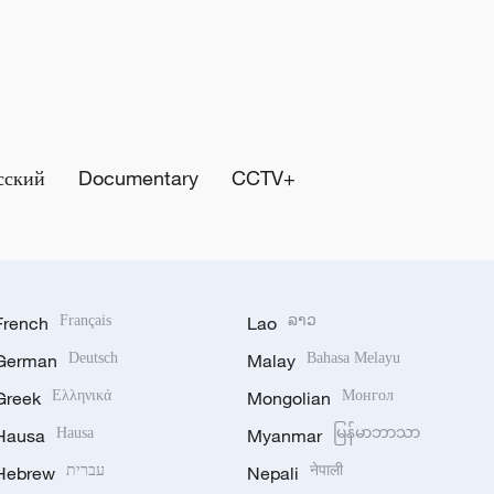
сский
Documentary
CCTV+
French
Français
Lao
ລາວ
German
Deutsch
Malay
Bahasa Melayu
Greek
Ελληνικά
Mongolian
Монгол
Hausa
Hausa
Myanmar
မြန်မာဘာသာ
Hebrew
עברית
Nepali
नेपाली