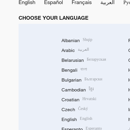
English
Español
Français
العربية
Ру
CHOOSE YOUR LANGUAGE
Albanian
Shqip
Arabic
العربية
Belarusian
Беларуская
Bengali
বাংলা
Bulgarian
Български
Cambodian
ខ្មែរ
Croatian
Hrvatski
Czech
Český
English
English
Esperanto
Esperanto