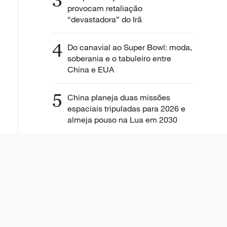
3
provocam retaliação
“devastadora” do Irã
4
Do canavial ao Super Bowl: moda,
soberania e o tabuleiro entre
China e EUA
5
China planeja duas missões
espaciais tripuladas para 2026 e
almeja pouso na Lua em 2030