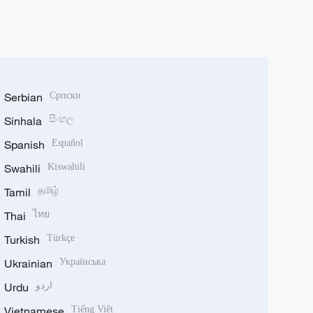
Serbian
Српски
Sinhala
සිංහල
Spanish
Español
Swahili
Kiswahili
Tamil
தமிழ்
Thai
ไทย
Turkish
Türkçe
Ukrainian
Українська
Urdu
اردو
Vietnamese
Tiếng Việt