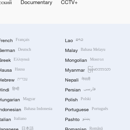
сский
Documentary
CCTV+
French
Français
Lao
ລາວ
German
Deutsch
Malay
Bahasa Melayu
Greek
Ελληνικά
Mongolian
Монгол
Hausa
Hausa
Myanmar
မြန်မာဘာသာ
Hebrew
עברית
Nepali
नेपाली
Hindi
हिन्दी
Persian
فارسی
Hungarian
Magyar
Polish
Polski
Indonesian
Bahasa Indonesia
Portuguese
Português
Italian
Italiano
Pashto
پښتو
Japanese
日本語
Romanian
Română