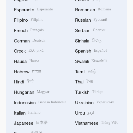
Esperanto
Română
Esperanto
Romanian
Filipino
Русский
Filipino
Russian
Français
Српски
French
Serbian
Deutsch
සිංහල
German
Sinhala
Ελληνικά
Español
Greek
Spanish
Hausa
Kiswahili
Hausa
Swahili
עברית
தமிழ்
Hebrew
Tamil
हिन्दी
ไทย
Hindi
Thai
Magyar
Türkçe
Hungarian
Turkish
Bahasa Indonesia
Українська
Indonesian
Ukrainian
Italiano
اردو
Italian
Urdu
日本語
Tiếng Việt
Japanese
Vietnamese
한국어