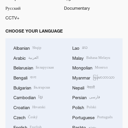
Русский
Documentary
CCTV+
CHOOSE YOUR LANGUAGE
Shqip
ລາວ
Albanian
Lao
العربية
Bahasa Melayu
Arabic
Malay
Беларуская
Монгол
Belarusian
Mongolian
বাংলা
မြန်မာဘာသာ
Bengali
Myanmar
Български
नेपाली
Bulgarian
Nepali
ខ្មែរ
فارسی
Cambodian
Persian
Hrvatski
Polski
Croatian
Polish
Český
Português
Czech
Portuguese
English
پښتو
English
Pashto