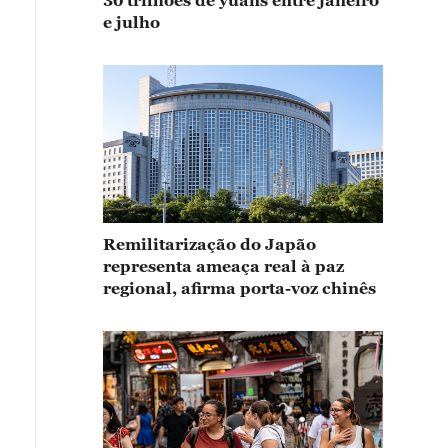
30 trilhões de yuans entre janeiro
e julho
Remilitarização do Japão
representa ameaça real à paz
regional, afirma porta-voz chinês