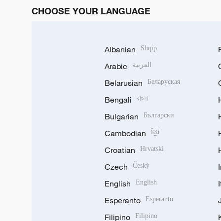
CHOOSE YOUR LANGUAGE
Albanian
Shqip
Arabic
العربية
Belarusian
Беларуская
Bengali
বাংলা
Bulgarian
Български
Cambodian
ខ្មែរ
Croatian
Hrvatski
Czech
Český
English
English
Esperanto
Esperanto
Filipino
Filipino