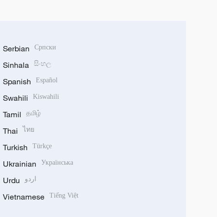
Serbian
Српски
Sinhala
සිංහල
Spanish
Español
Swahili
Kiswahili
Tamil
தமிழ்
Thai
ไทย
Turkish
Türkçe
Ukrainian
Українська
Urdu
اردو
Vietnamese
Tiếng Việt