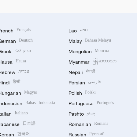
French
Français
Lao
ລາວ
German
Deutsch
Malay
Bahasa Melayu
Greek
Ελληνικά
Mongolian
Монгол
Hausa
Hausa
Myanmar
မြန်မာဘာသာ
Hebrew
עברית
Nepali
नेपाली
Hindi
हिन्दी
Persian
فارسی
Hungarian
Magyar
Polish
Polski
Indonesian
Bahasa Indonesia
Portuguese
Português
Italian
Italiano
Pashto
پښتو
Japanese
日本語
Romanian
Română
Korean
한국어
Russian
Русский