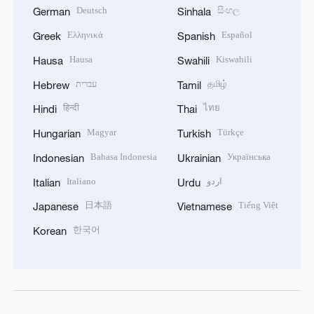
Deutsch
සිංහල
German
Sinhala
Ελληνικά
Español
Greek
Spanish
Hausa
Kiswahili
Hausa
Swahili
עברית
தமிழ்
Hebrew
Tamil
हिन्दी
ไทย
Hindi
Thai
Magyar
Türkçe
Hungarian
Turkish
Bahasa Indonesia
Українська
Indonesian
Ukrainian
Italiano
اردو
Italian
Urdu
日本語
Tiếng Việt
Japanese
Vietnamese
한국어
Korean