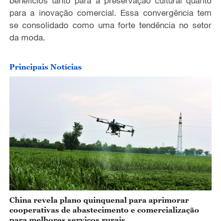
benefícios tanto para a preservação cultural quanto
o
para a inovação comercial. Essa convergência tem
se consolidado como uma forte tendência no setor
da moda.
Principais Notícias
China revela plano quinquenal para aprimorar
cooperativas de abastecimento e comercialização
para melhores serviços rurais