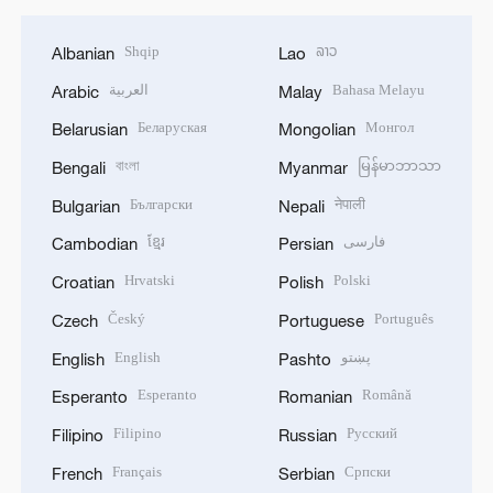
Shqip
ລາວ
Albanian
Lao
العربية
Bahasa Melayu
Arabic
Malay
Беларуская
Монгол
Belarusian
Mongolian
বাংলা
မြန်မာဘာသာ
Bengali
Myanmar
Български
नेपाली
Bulgarian
Nepali
ខ្មែរ
فارسی
Cambodian
Persian
Hrvatski
Polski
Croatian
Polish
Český
Português
Czech
Portuguese
English
پښتو
English
Pashto
Esperanto
Română
Esperanto
Romanian
Filipino
Русский
Filipino
Russian
Français
Српски
French
Serbian