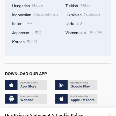
Magyar
Türkçe
Hungarian
Turkish
Bahasa Indonesia
Українська
Indonesian
Ukrainian
Italiano
اردو
Italian
Urdu
日本語
Tiếng Việt
Japanese
Vietnamese
한국어
Korean
DOWNLOAD OUR APP
Copyright © 2024 CGTN.
Our Privacy Statement & Cookie Policy