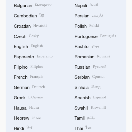
Български
नेपाली
Bulgarian
Nepali
ខ្មែរ
فارسی
Cambodian
Persian
Hrvatski
Polski
Croatian
Polish
Český
Português
Czech
Portuguese
English
پښتو
English
Pashto
Esperanto
Română
Esperanto
Romanian
Filipino
Русский
Filipino
Russian
Français
Српски
French
Serbian
Deutsch
සිංහල
German
Sinhala
Ελληνικά
Español
Greek
Spanish
Hausa
Kiswahili
Hausa
Swahili
עברית
தமிழ்
Hebrew
Tamil
हिन्दी
ไทย
Hindi
Thai