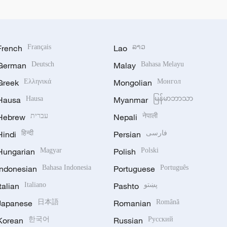
French
Français
Lao
ລາວ
German
Deutsch
Malay
Bahasa Melayu
Greek
Ελληνικά
Mongolian
Монгол
Hausa
Hausa
Myanmar
မြန်မာဘာသာ
Hebrew
עברית
Nepali
नेपाली
Hindi
हिन्दी
Persian
فارسی
Hungarian
Magyar
Polish
Polski
Indonesian
Bahasa Indonesia
Portuguese
Português
Italian
Italiano
Pashto
پښتو
Japanese
日本語
Romanian
Română
Korean
한국어
Russian
Русский