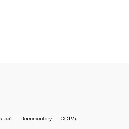
сский
Documentary
CCTV+