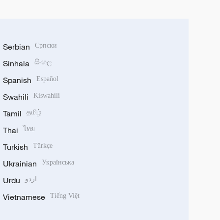
Serbian
Српски
Sinhala
සිංහල
Spanish
Español
Swahili
Kiswahili
Tamil
தமிழ்
Thai
ไทย
Turkish
Türkçe
Ukrainian
Українська
Urdu
اردو
Vietnamese
Tiếng Việt