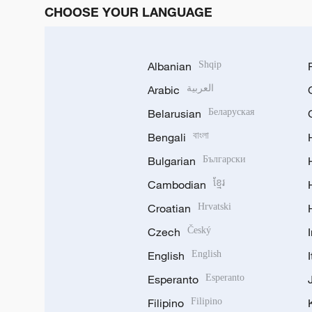
CHOOSE YOUR LANGUAGE
Albanian
Shqip
Arabic
العربية
Belarusian
Беларуская
Bengali
বাংলা
Bulgarian
Български
Cambodian
ខ្មែរ
Croatian
Hrvatski
Czech
Český
English
English
Esperanto
Esperanto
Filipino
Filipino