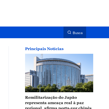
Busca
Principais Notícias
Remilitarização do Japão
representa ameaça real à paz
regional, afirma porta-voz chinês