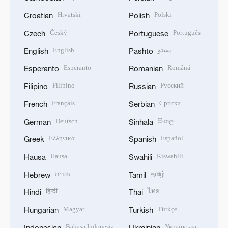
Hrvatski
Polski
Croatian
Polish
Český
Português
Czech
Portuguese
English
پښتو
English
Pashto
Esperanto
Română
Esperanto
Romanian
Filipino
Русский
Filipino
Russian
Français
Српски
French
Serbian
Deutsch
සිංහල
German
Sinhala
Ελληνικά
Español
Greek
Spanish
Hausa
Kiswahili
Hausa
Swahili
עברית
தமிழ்
Hebrew
Tamil
हिन्दी
ไทย
Hindi
Thai
Magyar
Türkçe
Hungarian
Turkish
Bahasa Indonesia
Українська
Indonesian
Ukrainian