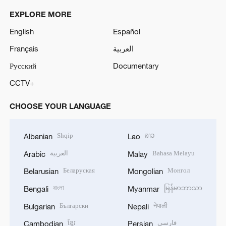
EXPLORE MORE
English
Español
Français
العربية
Русский
Documentary
CCTV+
CHOOSE YOUR LANGUAGE
Shqip
ລາວ
Albanian
Lao
العربية
Bahasa Melayu
Arabic
Malay
Беларуская
Монгол
Belarusian
Mongolian
বাংলা
မြန်မာဘာသာ
Bengali
Myanmar
Български
नेपाली
Bulgarian
Nepali
ខ្មែរ
فارسی
Cambodian
Persian