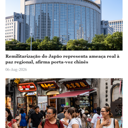
o
Remilitarização do Japão representa ameaça real à
paz regional, afirma porta-voz chinês
06-Aug-2026