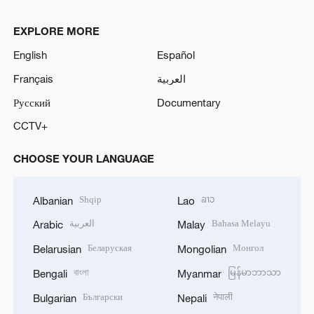
EXPLORE MORE
English
Español
Français
العربية
Русский
Documentary
CCTV+
CHOOSE YOUR LANGUAGE
Shqip
ລາວ
Albanian
Lao
العربية
Bahasa Melayu
Arabic
Malay
Беларуская
Монгол
Belarusian
Mongolian
বাংলা
မြန်မာဘာသာ
Bengali
Myanmar
Български
नेपाली
Bulgarian
Nepali