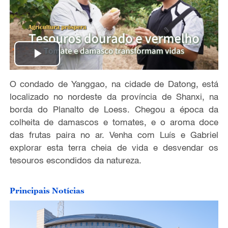
P
O condado de Yanggao, na cidade de Datong, está
l
localizado no nordeste da província de Shanxi, na
a
borda do Planalto de Loess. Chegou a época da
colheita de damascos e tomates, e o aroma doce
y
das frutas paira no ar. Venha com Luís e Gabriel
explorar esta terra cheia de vida e desvendar os
V
tesouros escondidos da natureza.
i
Principais Notícias
d
e