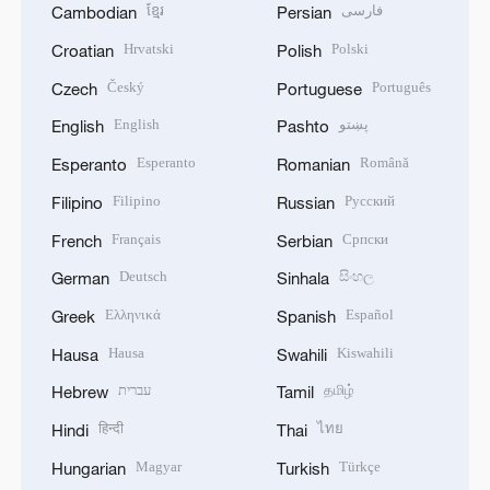
ខ្មែរ
فارسی
Cambodian
Persian
Hrvatski
Polski
Croatian
Polish
Český
Português
Czech
Portuguese
English
پښتو
English
Pashto
Esperanto
Română
Esperanto
Romanian
Filipino
Русский
Filipino
Russian
Français
Српски
French
Serbian
Deutsch
සිංහල
German
Sinhala
Ελληνικά
Español
Greek
Spanish
Hausa
Kiswahili
Hausa
Swahili
עברית
தமிழ்
Hebrew
Tamil
हिन्दी
ไทย
Hindi
Thai
Magyar
Türkçe
Hungarian
Turkish