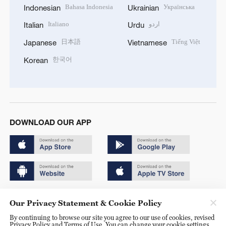
Bahasa Indonesia
Українська
Indonesian
Ukrainian
Italiano
اردو
Italian
Urdu
日本語
Tiếng Việt
Japanese
Vietnamese
한국어
Korean
DOWNLOAD OUR APP
Copyright © 2024 CGTN.
Our Privacy Statement & Cookie Policy
京ICP备20000184号
By continuing to browse our site you agree to our use of cookies, revised
Privacy Policy and Terms of Use. You can change your cookie settings