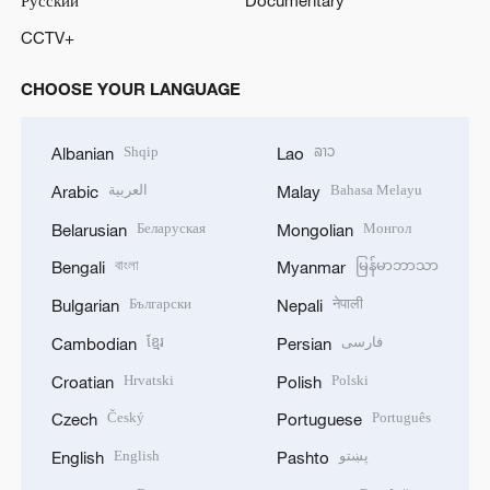
Русский
Documentary
CCTV+
CHOOSE YOUR LANGUAGE
Shqip
ລາວ
Albanian
Lao
العربية
Bahasa Melayu
Arabic
Malay
Беларуская
Монгол
Belarusian
Mongolian
বাংলা
မြန်မာဘာသာ
Bengali
Myanmar
Български
नेपाली
Bulgarian
Nepali
ខ្មែរ
فارسی
Cambodian
Persian
Hrvatski
Polski
Croatian
Polish
Český
Português
Czech
Portuguese
English
پښتو
English
Pashto