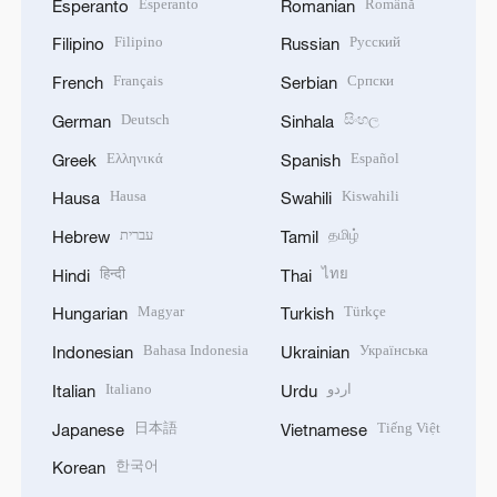
Esperanto
Română
Esperanto
Romanian
Filipino
Русский
Filipino
Russian
Français
Српски
French
Serbian
Deutsch
සිංහල
German
Sinhala
Ελληνικά
Español
Greek
Spanish
Hausa
Kiswahili
Hausa
Swahili
עברית
தமிழ்
Hebrew
Tamil
हिन्दी
ไทย
Hindi
Thai
Magyar
Türkçe
Hungarian
Turkish
Bahasa Indonesia
Українська
Indonesian
Ukrainian
Italiano
اردو
Italian
Urdu
日本語
Tiếng Việt
Japanese
Vietnamese
한국어
Korean