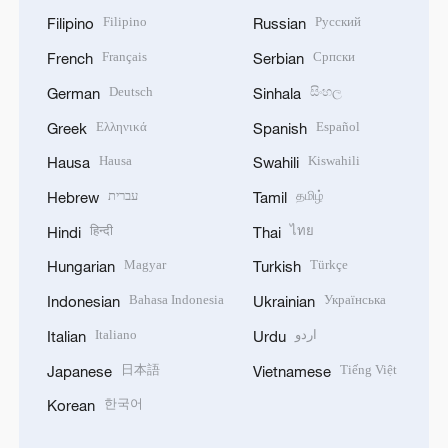
Filipino
Русский
Filipino
Russian
Français
Српски
French
Serbian
Deutsch
සිංහල
German
Sinhala
Ελληνικά
Español
Greek
Spanish
Hausa
Kiswahili
Hausa
Swahili
עברית
தமிழ்
Hebrew
Tamil
हिन्दी
ไทย
Hindi
Thai
Magyar
Türkçe
Hungarian
Turkish
Bahasa Indonesia
Українська
Indonesian
Ukrainian
Italiano
اردو
Italian
Urdu
日本語
Tiếng Việt
Japanese
Vietnamese
한국어
Korean