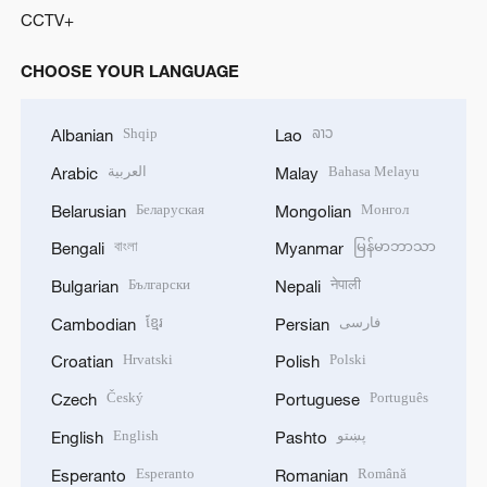
CCTV+
CHOOSE YOUR LANGUAGE
Shqip
ລາວ
Albanian
Lao
العربية
Bahasa Melayu
Arabic
Malay
Беларуская
Монгол
Belarusian
Mongolian
বাংলা
မြန်မာဘာသာ
Bengali
Myanmar
Български
नेपाली
Bulgarian
Nepali
ខ្មែរ
فارسی
Cambodian
Persian
Hrvatski
Polski
Croatian
Polish
Český
Português
Czech
Portuguese
English
پښتو
English
Pashto
Esperanto
Română
Esperanto
Romanian