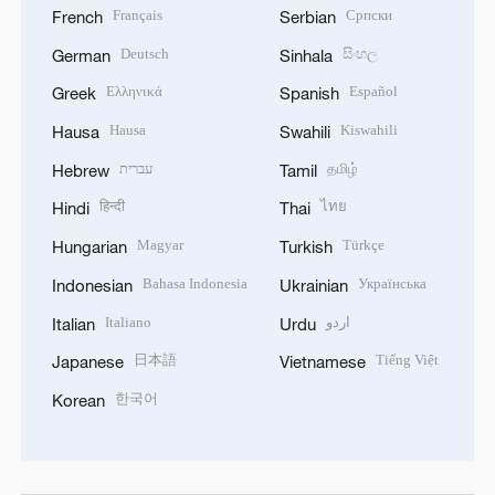
Français
Српски
French
Serbian
Deutsch
සිංහල
German
Sinhala
Ελληνικά
Español
Greek
Spanish
Hausa
Kiswahili
Hausa
Swahili
עברית
தமிழ்
Hebrew
Tamil
हिन्दी
ไทย
Hindi
Thai
Magyar
Türkçe
Hungarian
Turkish
Bahasa Indonesia
Українська
Indonesian
Ukrainian
Italiano
اردو
Italian
Urdu
日本語
Tiếng Việt
Japanese
Vietnamese
한국어
Korean