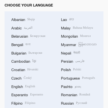
CHOOSE YOUR LANGUAGE
Shqip
ລາວ
Albanian
Lao
العربية
Bahasa Melayu
Arabic
Malay
Беларуская
Монгол
Belarusian
Mongolian
বাংলা
မြန်မာဘာသာ
Bengali
Myanmar
Български
नेपाली
Bulgarian
Nepali
ខ្មែរ
فارسی
Cambodian
Persian
Hrvatski
Polski
Croatian
Polish
Český
Português
Czech
Portuguese
English
پښتو
English
Pashto
Esperanto
Română
Esperanto
Romanian
Filipino
Русский
Filipino
Russian