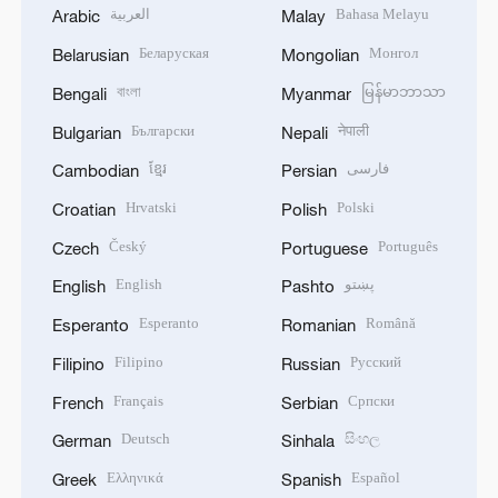
العربية
Bahasa Melayu
Arabic
Malay
Беларуская
Монгол
Belarusian
Mongolian
বাংলা
မြန်မာဘာသာ
Bengali
Myanmar
Български
नेपाली
Bulgarian
Nepali
ខ្មែរ
فارسی
Cambodian
Persian
Hrvatski
Polski
Croatian
Polish
Český
Português
Czech
Portuguese
English
پښتو
English
Pashto
Esperanto
Română
Esperanto
Romanian
Filipino
Русский
Filipino
Russian
Français
Српски
French
Serbian
Deutsch
සිංහල
German
Sinhala
Ελληνικά
Español
Greek
Spanish