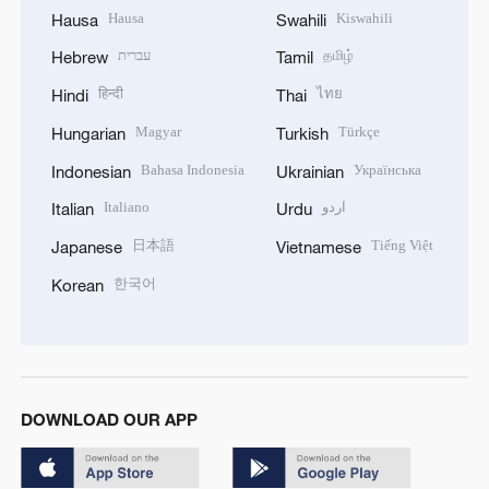
Hausa
Kiswahili
Hausa
Swahili
עברית
தமிழ்
Hebrew
Tamil
हिन्दी
ไทย
Hindi
Thai
Magyar
Türkçe
Hungarian
Turkish
Bahasa Indonesia
Українська
Indonesian
Ukrainian
Italiano
اردو
Italian
Urdu
日本語
Tiếng Việt
Japanese
Vietnamese
한국어
Korean
DOWNLOAD OUR APP