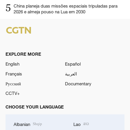
5
China planeja duas missões espaciais tripuladas para
2026 e almeja pouso na Lua em 2030
EXPLORE MORE
English
Español
Français
العربية
Русский
Documentary
CCTV+
CHOOSE YOUR LANGUAGE
Shqip
ລາວ
Albanian
Lao