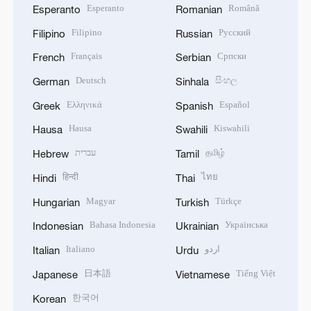
Esperanto
Română
Esperanto
Romanian
Filipino
Русский
Filipino
Russian
Français
Српски
French
Serbian
Deutsch
සිංහල
German
Sinhala
Ελληνικά
Español
Greek
Spanish
Hausa
Kiswahili
Hausa
Swahili
עברית
தமிழ்
Hebrew
Tamil
हिन्दी
ไทย
Hindi
Thai
Magyar
Türkçe
Hungarian
Turkish
Bahasa Indonesia
Українська
Indonesian
Ukrainian
Italiano
اردو
Italian
Urdu
日本語
Tiếng Việt
Japanese
Vietnamese
한국어
Korean