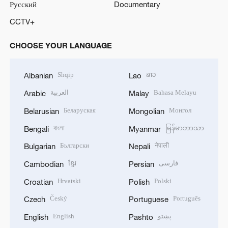
Русский
Documentary
CCTV+
CHOOSE YOUR LANGUAGE
Shqip
ລາວ
Albanian
Lao
العربية
Bahasa Melayu
Arabic
Malay
Беларуская
Монгол
Belarusian
Mongolian
বাংলা
မြန်မာဘာသာ
Bengali
Myanmar
Български
नेपाली
Bulgarian
Nepali
ខ្មែរ
فارسی
Cambodian
Persian
Hrvatski
Polski
Croatian
Polish
Český
Português
Czech
Portuguese
English
پښتو
English
Pashto