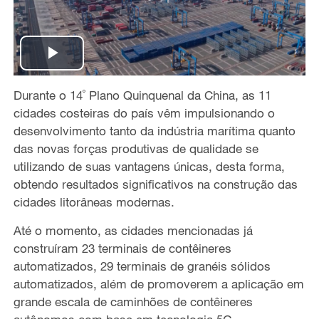
P
Durante o 14˚ Plano Quinquenal da China, as 11
l
cidades costeiras do país vêm impulsionando o
a
desenvolvimento tanto da indústria marítima quanto
das novas forças produtivas de qualidade se
y
utilizando de suas vantagens únicas, desta forma,
obtendo resultados significativos na construção das
V
cidades litorâneas modernas.
i
Até o momento, as cidades mencionadas já
construíram 23 terminais de contêineres
d
automatizados, 29 terminais de granéis sólidos
automatizados, além de promoverem a aplicação em
e
grande escala de caminhões de contêineres