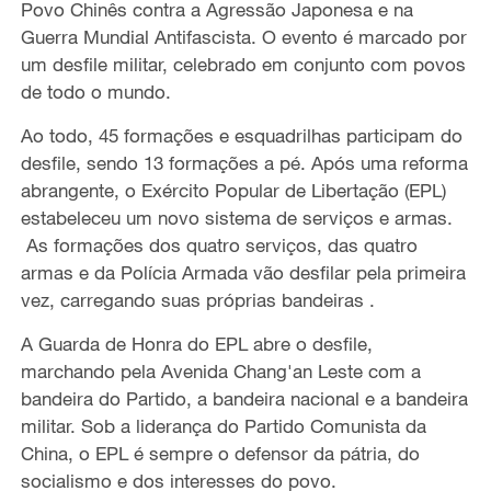
Povo Chinês contra a Agressão Japonesa e
na
Guerra Mundial Antifascista.
O evento é marcado por
um desfile militar,
celebrad
o
em conjunto com
povos
d
e
todo o
mundo.
Ao todo, 45 formações e esquadrilhas participa
m
do
desfile,
sendo
13 formações a pé. Após uma reforma
abrangente, o Exército Popular de Libertação (EPL)
estabeleceu um novo sistema de serviços e armas.
As formações dos quatro serviços, das quatro
armas e da Polícia Armada vão desfilar pela primeira
vez, carregando suas próprias bandeiras
.
A Guarda de Honra do EPL
abr
e
o desfile,
marchando
pela Avenida Chang'an Leste
com a
bandeira do Partido, a bandeira nacional e a bandeira
militar.
Sob
a liderança do Partido Comunista da
China,
o EPL
é sempre o defensor da pátria, do
socialismo e dos interesses do povo.