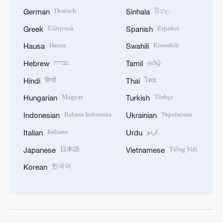
Deutsch
සිංහල
German
Sinhala
Ελληνικά
Español
Greek
Spanish
Hausa
Kiswahili
Hausa
Swahili
עברית
தமிழ்
Hebrew
Tamil
हिन्दी
ไทย
Hindi
Thai
Magyar
Türkçe
Hungarian
Turkish
Bahasa Indonesia
Українська
Indonesian
Ukrainian
Italiano
اردو
Italian
Urdu
日本語
Tiếng Việt
Japanese
Vietnamese
한국어
Korean