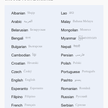
Shqip
ລາວ
Albanian
Lao
العربية
Bahasa Melayu
Arabic
Malay
Беларуская
Монгол
Belarusian
Mongolian
বাংলা
မြန်မာဘာသာ
Bengali
Myanmar
Български
नेपाली
Bulgarian
Nepali
ខ្មែរ
فارسی
Cambodian
Persian
Hrvatski
Polski
Croatian
Polish
Český
Português
Czech
Portuguese
English
پښتو
English
Pashto
Esperanto
Română
Esperanto
Romanian
Filipino
Русский
Filipino
Russian
Français
Српски
French
Serbian