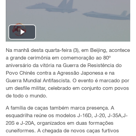
P
Na manhã desta quarta-feira (3), em Beijing, acontece
l
a grande cerimônia em comemoração ao 80º
a
aniversário da vitória na Guerra de Resistência do
Povo Chinês contra a Agressão Japonesa e na
y
Guerra Mundial Antifascista. O evento é marcado por
um desfile militar, celebrado em conjunto com povos
V
de todo o mundo.
i
A família de caças também marca presença. A
esquadrilha reúne os modelos J-16D, J-20, J-35A,J-
d
20S e J-20A, organizados em duas formações
cuneiformes. A chegada de novos caças furtivos
e