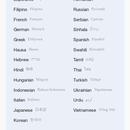
Filipino
Русский
Filipino
Russian
Français
Српски
French
Serbian
Deutsch
සිංහල
German
Sinhala
Ελληνικά
Español
Greek
Spanish
Hausa
Kiswahili
Hausa
Swahili
עברית
தமிழ்
Hebrew
Tamil
हिन्दी
ไทย
Hindi
Thai
Magyar
Türkçe
Hungarian
Turkish
Bahasa Indonesia
Українська
Indonesian
Ukrainian
Italiano
اردو
Italian
Urdu
日本語
Tiếng Việt
Japanese
Vietnamese
한국어
Korean