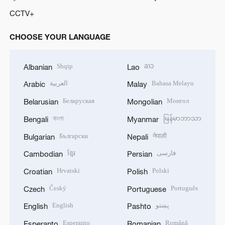
CCTV+
CHOOSE YOUR LANGUAGE
Shqip
ລາວ
Albanian
Lao
العربية
Bahasa Melayu
Arabic
Malay
Беларуская
Монгол
Belarusian
Mongolian
বাংলা
မြန်မာဘာသာ
Bengali
Myanmar
Български
नेपाली
Bulgarian
Nepali
ខ្មែរ
فارسی
Cambodian
Persian
Hrvatski
Polski
Croatian
Polish
Český
Português
Czech
Portuguese
English
پښتو
English
Pashto
Esperanto
Română
Esperanto
Romanian