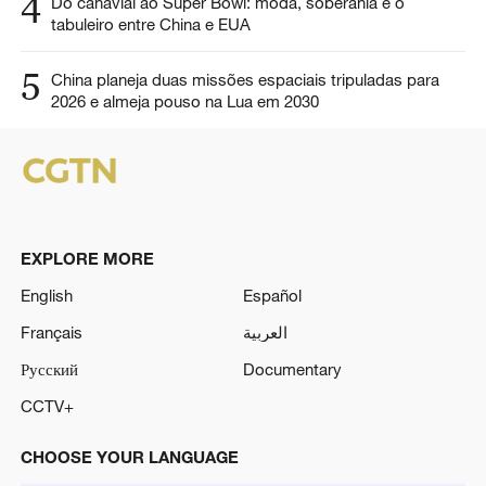
4
Do canavial ao Super Bowl: moda, soberania e o
tabuleiro entre China e EUA
5
China planeja duas missões espaciais tripuladas para
2026 e almeja pouso na Lua em 2030
EXPLORE MORE
English
Español
Français
العربية
Русский
Documentary
CCTV+
CHOOSE YOUR LANGUAGE