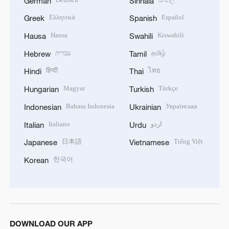
German
Sinhala
Ελληνικά
Español
Greek
Spanish
Hausa
Kiswahili
Hausa
Swahili
עברית
தமிழ்
Hebrew
Tamil
हिन्दी
ไทย
Hindi
Thai
Magyar
Türkçe
Hungarian
Turkish
Bahasa Indonesia
Українська
Indonesian
Ukrainian
Italiano
اردو
Italian
Urdu
日本語
Tiếng Việt
Japanese
Vietnamese
한국어
Korean
DOWNLOAD OUR APP