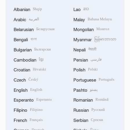
Shqip
ລາວ
Albanian
Lao
العربية
Bahasa Melayu
Arabic
Malay
Беларуская
Монгол
Belarusian
Mongolian
বাংলা
မြန်မာဘာသာ
Bengali
Myanmar
Български
नेपाली
Bulgarian
Nepali
ខ្មែរ
فارسی
Cambodian
Persian
Hrvatski
Polski
Croatian
Polish
Český
Português
Czech
Portuguese
English
پښتو
English
Pashto
Esperanto
Română
Esperanto
Romanian
Filipino
Русский
Filipino
Russian
Français
Српски
French
Serbian
Deutsch
සිංහල