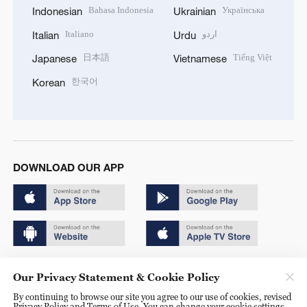
Bahasa Indonesia
Українська
Indonesian
Ukrainian
Italiano
اردو
Italian
Urdu
日本語
Tiếng Việt
Japanese
Vietnamese
한국어
Korean
DOWNLOAD OUR APP
Copyright © 2024 CGTN.
Our Privacy Statement & Cookie Policy
京ICP备20000184号
By continuing to browse our site you agree to our use of cookies, revised
Privacy Policy and Terms of Use. You can change your cookie settings