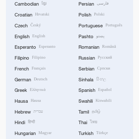
ខ្មែរ
فارسی
Cambodian
Persian
Hrvatski
Polski
Croatian
Polish
Český
Português
Czech
Portuguese
English
پښتو
English
Pashto
Esperanto
Română
Esperanto
Romanian
Filipino
Русский
Filipino
Russian
Français
Српски
French
Serbian
Deutsch
සිංහල
German
Sinhala
Ελληνικά
Español
Greek
Spanish
Hausa
Kiswahili
Hausa
Swahili
עברית
தமிழ்
Hebrew
Tamil
हिन्दी
ไทย
Hindi
Thai
Magyar
Türkçe
Hungarian
Turkish