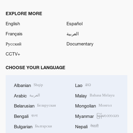
EXPLORE MORE
English
Español
Français
العربية
Русский
Documentary
CCTV+
CHOOSE YOUR LANGUAGE
Shqip
ລາວ
Albanian
Lao
العربية
Bahasa Melayu
Arabic
Malay
Беларуская
Монгол
Belarusian
Mongolian
বাংলা
မြန်မာဘာသာ
Bengali
Myanmar
Български
नेपाली
Bulgarian
Nepali