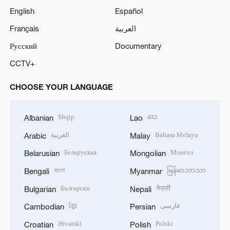
English
Español
Français
العربية
Русский
Documentary
CCTV+
CHOOSE YOUR LANGUAGE
Shqip
ລາວ
Albanian
Lao
العربية
Bahasa Melayu
Arabic
Malay
Беларуская
Монгол
Belarusian
Mongolian
বাংলা
မြန်မာဘာသာ
Bengali
Myanmar
Български
नेपाली
Bulgarian
Nepali
ខ្មែរ
فارسی
Cambodian
Persian
Hrvatski
Polski
Croatian
Polish