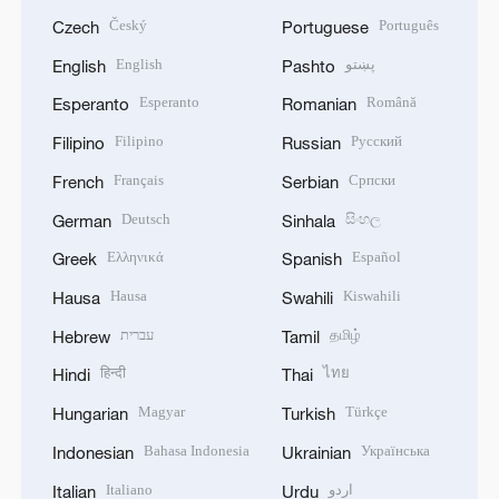
Český
Português
Czech
Portuguese
English
پښتو
English
Pashto
Esperanto
Română
Esperanto
Romanian
Filipino
Русский
Filipino
Russian
Français
Српски
French
Serbian
Deutsch
සිංහල
German
Sinhala
Ελληνικά
Español
Greek
Spanish
Hausa
Kiswahili
Hausa
Swahili
עברית
தமிழ்
Hebrew
Tamil
हिन्दी
ไทย
Hindi
Thai
Magyar
Türkçe
Hungarian
Turkish
Bahasa Indonesia
Українська
Indonesian
Ukrainian
Italiano
اردو
Italian
Urdu