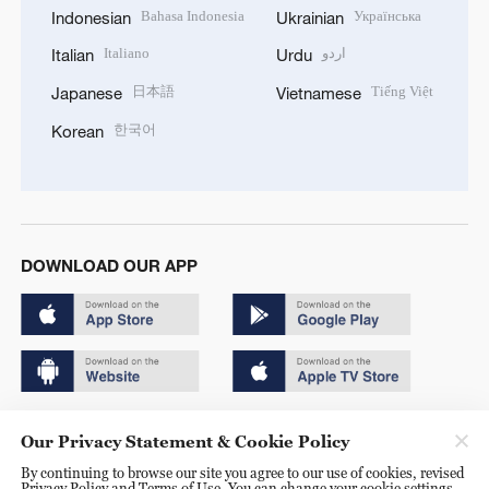
Bahasa Indonesia
Українська
Indonesian
Ukrainian
Italiano
اردو
Italian
Urdu
日本語
Tiếng Việt
Japanese
Vietnamese
한국어
Korean
DOWNLOAD OUR APP
Copyright © 2024 CGTN.
Our Privacy Statement & Cookie Policy
京ICP备20000184号
By continuing to browse our site you agree to our use of cookies, revised
Privacy Policy and Terms of Use. You can change your cookie settings