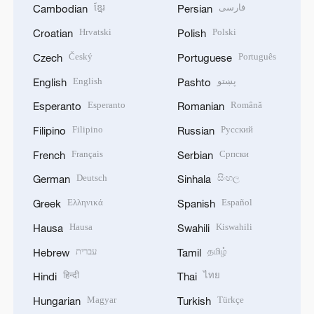
ខ្មែរ
فارسی
Cambodian
Persian
Hrvatski
Polski
Croatian
Polish
Český
Português
Czech
Portuguese
English
پښتو
English
Pashto
Esperanto
Română
Esperanto
Romanian
Filipino
Русский
Filipino
Russian
Français
Српски
French
Serbian
Deutsch
සිංහල
German
Sinhala
Ελληνικά
Español
Greek
Spanish
Hausa
Kiswahili
Hausa
Swahili
עברית
தமிழ்
Hebrew
Tamil
हिन्दी
ไทย
Hindi
Thai
Magyar
Türkçe
Hungarian
Turkish