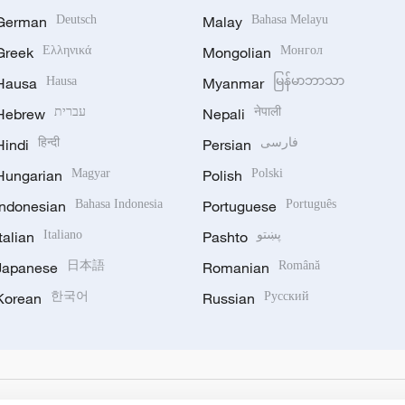
German
Deutsch
Malay
Bahasa Melayu
Greek
Ελληνικά
Mongolian
Монгол
Hausa
Hausa
Myanmar
မြန်မာဘာသာ
Hebrew
עברית
Nepali
नेपाली
Hindi
हिन्दी
Persian
فارسی
Hungarian
Magyar
Polish
Polski
Indonesian
Bahasa Indonesia
Portuguese
Português
Italian
Italiano
Pashto
پښتو
Japanese
日本語
Romanian
Română
Korean
한국어
Russian
Русский