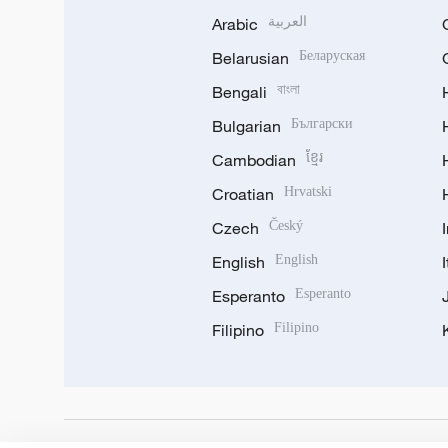
Arabic
العربية
Belarusian
Беларуская
Bengali
বাংলা
Bulgarian
Български
Cambodian
ខ្មែរ
Croatian
Hrvatski
Czech
Český
English
English
Esperanto
Esperanto
Filipino
Filipino