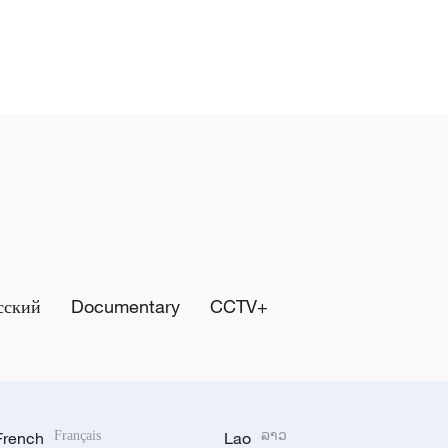
сский
Documentary
CCTV+
French
Français
Lao
ລາວ