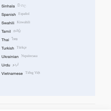
Sinhala
සිංහල
Spanish
Español
Swahili
Kiswahili
Tamil
தமிழ்
Thai
ไทย
Turkish
Türkçe
Ukrainian
Українська
Urdu
اردو
Vietnamese
Tiếng Việt