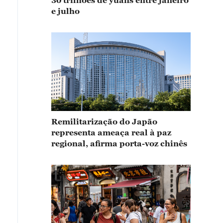
30 trilhões de yuans entre janeiro
e julho
Remilitarização do Japão
representa ameaça real à paz
regional, afirma porta-voz chinês