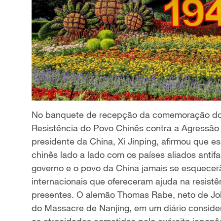
No banquete de recepção da comemoração do 80
Resistência do Povo Chinês contra a Agressão 
presidente da China, Xi Jinping, afirmou que es
chinês lado a lado com os países aliados anti
governo e o povo da China jamais se esquecer
internacionais que ofereceram ajuda na resistê
presentes. O alemão Thomas Rabe, neto de Joh
do Massacre de Nanjing, em um diário consid
as atrocidades cometidas pelo exército japonê