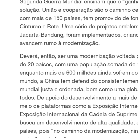
Segunda Guerra Mundial ensinam que o “ganhad
solução. União e cooperação são o caminho cer
com mais de 150 países, tem promovido de form
Cinturão e Rota. Uma série de projetos emblem
Jacarta-Bandung, foram implementados, criand
avancem rumo à modernização.
Deverá, então, ser uma modernização voltada
de 20 países, com uma população somada de 1
enquanto mais de 600 milhões ainda sofrem c
mundo, a China tem defendido consistentement
mundial justa e ordenada, bem como uma globa
todos. De apoio do desenvolvimento a mais de 1
meio de plataformas como a Exposição Internac
Exposição Internacional da Cadeia de Suprim
busca um desenvolvimento de alta qualidade,
países, pois “no caminho da modernização, ni