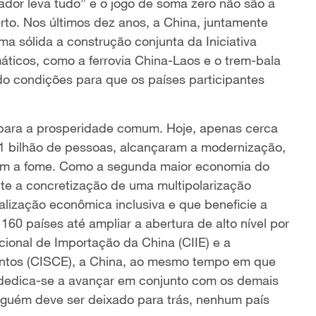
or leva tudo” e o jogo de soma zero não são a
to. Nos últimos dez anos, a China, juntamente
a sólida a construção conjunta da Iniciativa
áticos, como a ferrovia China-Laos e o trem-bala
o condições para que os países participantes
 para a prosperidade comum. Hoje, apenas cerca
 bilhão de pessoas, alcançaram a modernização,
om a fome. Como a segunda maior economia do
e a concretização de uma multipolarização
lização econômica inclusiva e que beneficie a
60 países até ampliar a abertura de alto nível por
ional de Importação da China (CIIE) e a
entos (CISCE), a China, ao mesmo tempo em que
 dedica-se a avançar em conjunto com os demais
nguém deve ser deixado para trás, nenhum país