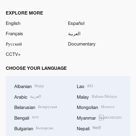
EXPLORE MORE
English
Español
Français
العربية
Русский
Documentary
CCTV+
CHOOSE YOUR LANGUAGE
Shqip
ລາວ
Albanian
Lao
العربية
Bahasa Melayu
Arabic
Malay
Беларуская
Монгол
Belarusian
Mongolian
বাংলা
မြန်မာဘာသာ
Bengali
Myanmar
Български
नेपाली
Bulgarian
Nepali