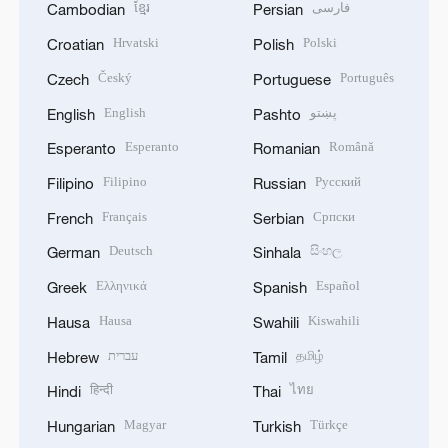
ខ្មែរ
فارسی
Cambodian
Persian
Hrvatski
Polski
Croatian
Polish
Český
Português
Czech
Portuguese
English
پښتو
English
Pashto
Esperanto
Română
Esperanto
Romanian
Filipino
Русский
Filipino
Russian
Français
Српски
French
Serbian
Deutsch
සිංහල
German
Sinhala
Ελληνικά
Español
Greek
Spanish
Hausa
Kiswahili
Hausa
Swahili
עברית
தமிழ்
Hebrew
Tamil
हिन्दी
ไทย
Hindi
Thai
Magyar
Türkçe
Hungarian
Turkish