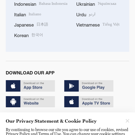
Bahasa Indonesia
Українська
Indonesian
Ukrainian
Italiano
اردو
Italian
Urdu
日本語
Tiếng Việt
Japanese
Vietnamese
한국어
Korean
DOWNLOAD OUR APP
Copyright © 2024 CGTN.
Our Privacy Statement & Cookie Policy
京ICP备20000184号
By continuing to browse our site you agree to our use of cookies, revised
Privacy Policy and Terms of Use. You can change your cookie settings