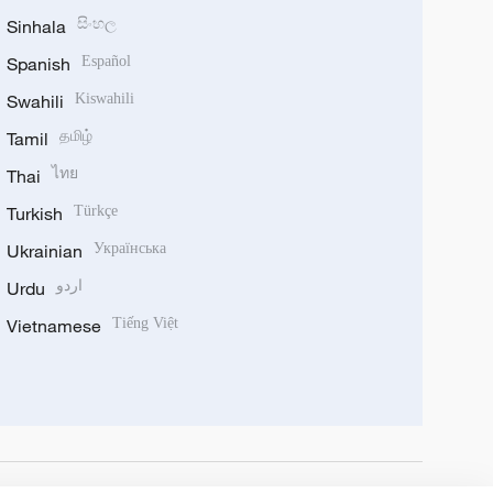
Sinhala
සිංහල
Spanish
Español
Swahili
Kiswahili
Tamil
தமிழ்
Thai
ไทย
Turkish
Türkçe
Ukrainian
Українська
Urdu
اردو
Vietnamese
Tiếng Việt