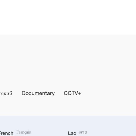
сский
Documentary
CCTV+
French
Français
Lao
ລາວ