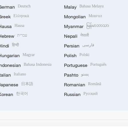
German
Deutsch
Malay
Bahasa Melayu
Greek
Ελληνικά
Mongolian
Монгол
Hausa
Hausa
Myanmar
မြန်မာဘာသာ
Hebrew
עברית
Nepali
नेपाली
Hindi
हिन्दी
Persian
فارسی
Hungarian
Magyar
Polish
Polski
Indonesian
Bahasa Indonesia
Portuguese
Português
Italian
Italiano
Pashto
پښتو
Japanese
日本語
Romanian
Română
Korean
한국어
Russian
Русский