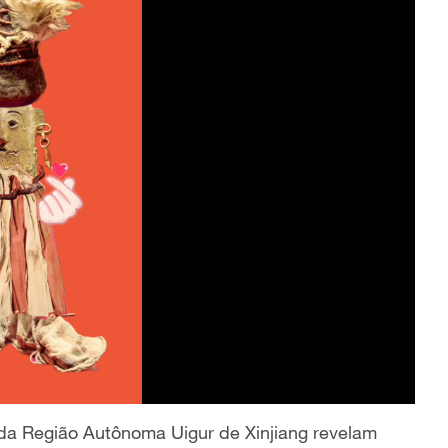
da Região Autônoma Uigur de Xinjiang revelam