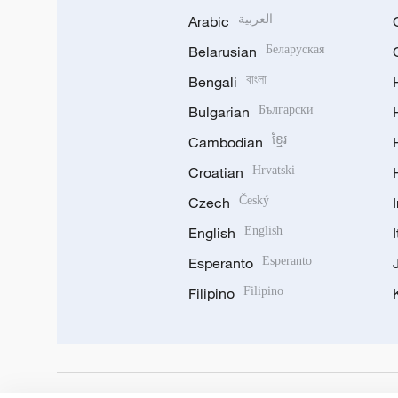
Arabic
العربية
Belarusian
Беларуская
Bengali
বাংলা
Bulgarian
Български
Cambodian
ខ្មែរ
Croatian
Hrvatski
Czech
Český
English
English
Esperanto
Esperanto
Filipino
Filipino