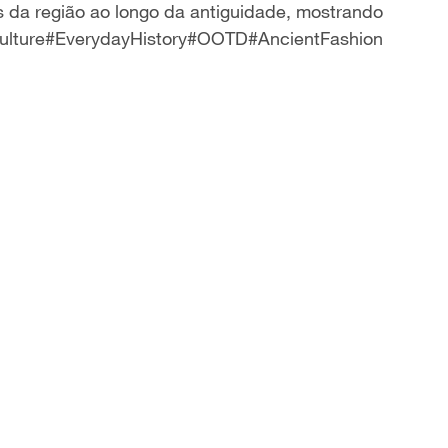
as da região ao longo da antiguidade, mostrando
ulture#EverydayHistory#OOTD#AncientFashion