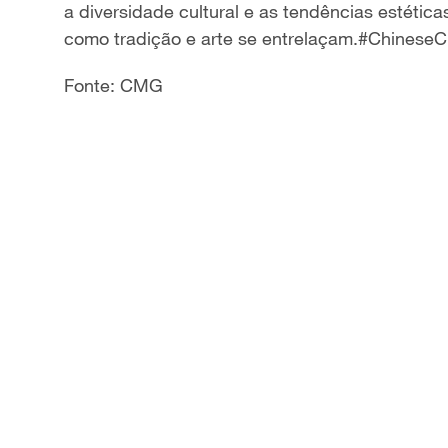
a
diversidade cultural e as tendências estétic
a
como tradição e arte se entrelaçam
.#ChineseC
y
Fonte: CMG
V
i
d
e
o