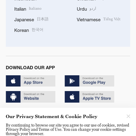
Italiano
اردو
Italian
Urdu
日本語
Tiếng Việt
Japanese
Vietnamese
한국어
Korean
DOWNLOAD OUR APP
Copyright © 2024 CGTN.
Our Privacy Statement & Cookie Policy
京ICP备20000184号
By continuing to browse our site you agree to our use of cookies, revised
Privacy Policy and Terms of Use. You can change your cookie settings
京公网安备 11010502050052号
through your browser.