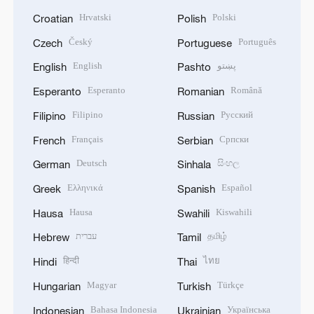
Hrvatski
Polski
Croatian
Polish
Český
Português
Czech
Portuguese
English
پښتو
English
Pashto
Esperanto
Română
Esperanto
Romanian
Filipino
Русский
Filipino
Russian
Français
Српски
French
Serbian
Deutsch
සිංහල
German
Sinhala
Ελληνικά
Español
Greek
Spanish
Hausa
Kiswahili
Hausa
Swahili
עברית
தமிழ்
Hebrew
Tamil
हिन्दी
ไทย
Hindi
Thai
Magyar
Türkçe
Hungarian
Turkish
Bahasa Indonesia
Українська
Indonesian
Ukrainian