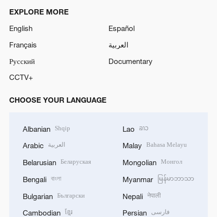
EXPLORE MORE
English
Español
Français
العربية
Русский
Documentary
CCTV+
CHOOSE YOUR LANGUAGE
Shqip
ລາວ
Albanian
Lao
العربية
Bahasa Melayu
Arabic
Malay
Беларуская
Монгол
Belarusian
Mongolian
বাংলা
မြန်မာဘာသာ
Bengali
Myanmar
Български
नेपाली
Bulgarian
Nepali
ខ្មែរ
فارسی
Cambodian
Persian