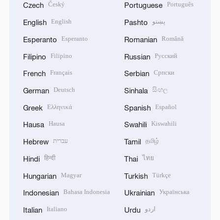
Český
Português
Czech
Portuguese
English
پښتو
English
Pashto
Esperanto
Română
Esperanto
Romanian
Filipino
Русский
Filipino
Russian
Français
Српски
French
Serbian
Deutsch
සිංහල
German
Sinhala
Ελληνικά
Español
Greek
Spanish
Hausa
Kiswahili
Hausa
Swahili
עברית
தமிழ்
Hebrew
Tamil
हिन्दी
ไทย
Hindi
Thai
Magyar
Türkçe
Hungarian
Turkish
Bahasa Indonesia
Українська
Indonesian
Ukrainian
Italiano
اردو
Italian
Urdu