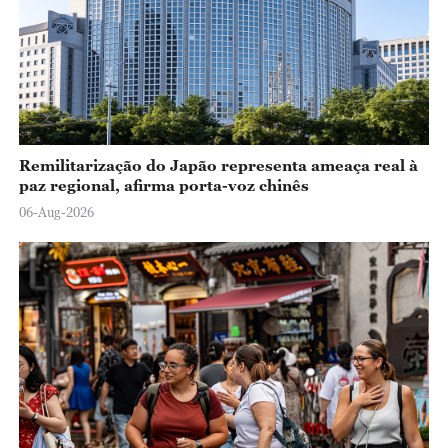
o
Remilitarização do Japão representa ameaça real à
paz regional, afirma porta-voz chinês
06-Aug-2026