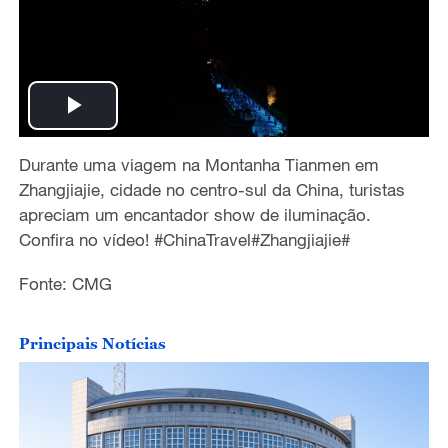
P
Durante uma viagem na Montanha Tianmen em
l
Zhangjiajie, cidade no centro-sul da China, turistas
a
apreciam um encantador show de iluminação.
Confira no vídeo! #ChinaTravel#Zhangjiajie#
y
Fonte: CMG
V
Principais Notícias
i
d
e