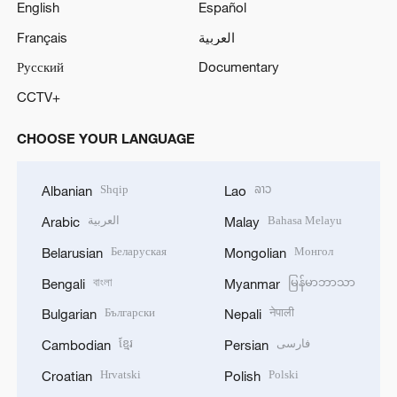
English
Español
Français
العربية
Русский
Documentary
CCTV+
CHOOSE YOUR LANGUAGE
Shqip
ລາວ
Albanian
Lao
العربية
Bahasa Melayu
Arabic
Malay
Беларуская
Монгол
Belarusian
Mongolian
বাংলা
မြန်မာဘာသာ
Bengali
Myanmar
Български
नेपाली
Bulgarian
Nepali
ខ្មែរ
فارسی
Cambodian
Persian
Hrvatski
Polski
Croatian
Polish