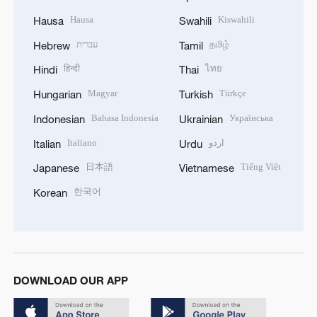
Hausa
Kiswahili
Hausa
Swahili
עברית
தமிழ்
Hebrew
Tamil
हिन्दी
ไทย
Hindi
Thai
Magyar
Türkçe
Hungarian
Turkish
Bahasa Indonesia
Українська
Indonesian
Ukrainian
Italiano
اردو
Italian
Urdu
日本語
Tiếng Việt
Japanese
Vietnamese
한국어
Korean
DOWNLOAD OUR APP