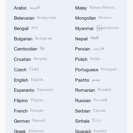
العربية
Bahasa Melayu
Arabic
Malay
Беларуская
Монгол
Belarusian
Mongolian
বাংলা
မြန်မာဘာသာ
Bengali
Myanmar
Български
नेपाली
Bulgarian
Nepali
ខ្មែរ
فارسی
Cambodian
Persian
Hrvatski
Polski
Croatian
Polish
Český
Português
Czech
Portuguese
English
پښتو
English
Pashto
Esperanto
Română
Esperanto
Romanian
Filipino
Русский
Filipino
Russian
Français
Српски
French
Serbian
Deutsch
සිංහල
German
Sinhala
Ελληνικά
Español
Greek
Spanish