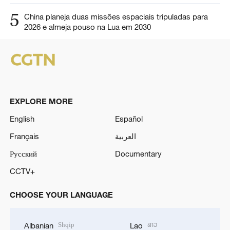
5
China planeja duas missões espaciais tripuladas para
2026 e almeja pouso na Lua em 2030
EXPLORE MORE
English
Español
Français
العربية
Русский
Documentary
CCTV+
CHOOSE YOUR LANGUAGE
Shqip
ລາວ
Albanian
Lao