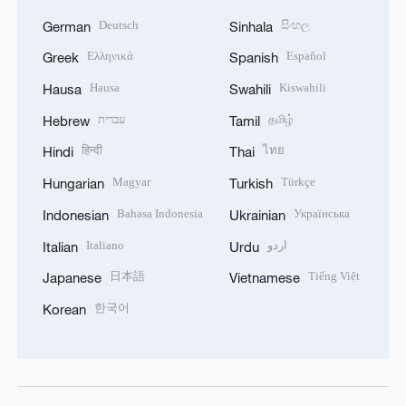
Deutsch
සිංහල
German
Sinhala
Ελληνικά
Español
Greek
Spanish
Hausa
Kiswahili
Hausa
Swahili
עברית
தமிழ்
Hebrew
Tamil
हिन्दी
ไทย
Hindi
Thai
Magyar
Türkçe
Hungarian
Turkish
Bahasa Indonesia
Українська
Indonesian
Ukrainian
Italiano
اردو
Italian
Urdu
日本語
Tiếng Việt
Japanese
Vietnamese
한국어
Korean