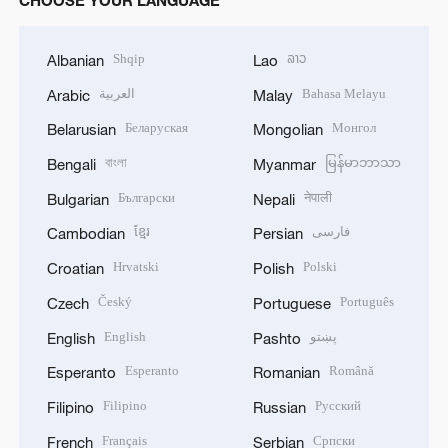
CHOOSE YOUR LANGUAGE
Shqip
ລາວ
Albanian
Lao
العربية
Bahasa Melayu
Arabic
Malay
Беларуская
Монгол
Belarusian
Mongolian
বাংলা
မြန်မာဘာသာ
Bengali
Myanmar
Български
नेपाली
Bulgarian
Nepali
ខ្មែរ
فارسی
Cambodian
Persian
Hrvatski
Polski
Croatian
Polish
Český
Português
Czech
Portuguese
English
پښتو
English
Pashto
Esperanto
Română
Esperanto
Romanian
Filipino
Русский
Filipino
Russian
Français
Српски
French
Serbian