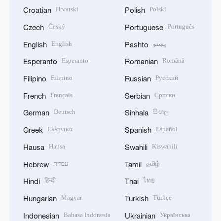
Hrvatski
Polski
Croatian
Polish
Český
Português
Czech
Portuguese
English
پښتو
English
Pashto
Esperanto
Română
Esperanto
Romanian
Filipino
Русский
Filipino
Russian
Français
Српски
French
Serbian
Deutsch
සිංහල
German
Sinhala
Ελληνικά
Español
Greek
Spanish
Hausa
Kiswahili
Hausa
Swahili
עברית
தமிழ்
Hebrew
Tamil
हिन्दी
ไทย
Hindi
Thai
Magyar
Türkçe
Hungarian
Turkish
Bahasa Indonesia
Українська
Indonesian
Ukrainian