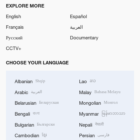
EXPLORE MORE
English
Español
Français
العربية
Русский
Documentary
CCTV+
CHOOSE YOUR LANGUAGE
Shqip
ລາວ
Albanian
Lao
العربية
Bahasa Melayu
Arabic
Malay
Беларуская
Монгол
Belarusian
Mongolian
বাংলা
မြန်မာဘာသာ
Bengali
Myanmar
Български
नेपाली
Bulgarian
Nepali
ខ្មែរ
فارسی
Cambodian
Persian