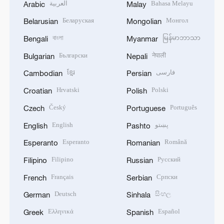
العربية
Bahasa Melayu
Arabic
Malay
Беларуская
Монгол
Belarusian
Mongolian
বাংলা
မြန်မာဘာသာ
Bengali
Myanmar
Български
नेपाली
Bulgarian
Nepali
ខ្មែរ
فارسی
Cambodian
Persian
Hrvatski
Polski
Croatian
Polish
Český
Português
Czech
Portuguese
English
پښتو
English
Pashto
Esperanto
Română
Esperanto
Romanian
Filipino
Русский
Filipino
Russian
Français
Српски
French
Serbian
Deutsch
සිංහල
German
Sinhala
Ελληνικά
Español
Greek
Spanish