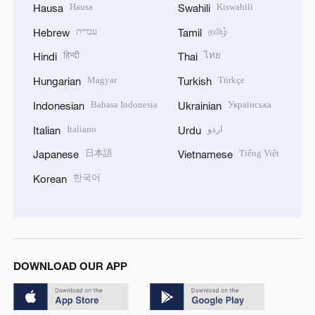
Hausa
Kiswahili
Hausa
Swahili
עברית
தமிழ்
Hebrew
Tamil
हिन्दी
ไทย
Hindi
Thai
Magyar
Türkçe
Hungarian
Turkish
Bahasa Indonesia
Українська
Indonesian
Ukrainian
Italiano
اردو
Italian
Urdu
日本語
Tiếng Việt
Japanese
Vietnamese
한국어
Korean
DOWNLOAD OUR APP