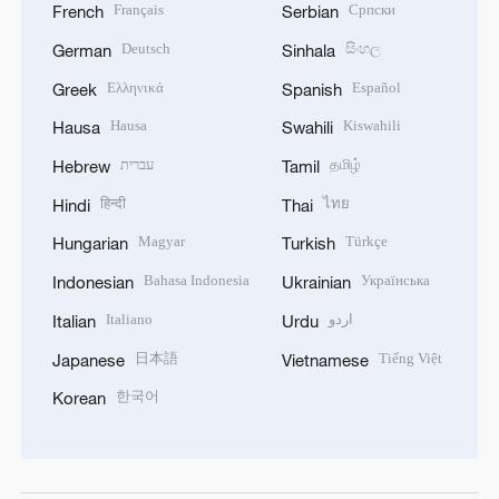
Français
Српски
French
Serbian
Deutsch
සිංහල
German
Sinhala
Ελληνικά
Español
Greek
Spanish
Hausa
Kiswahili
Hausa
Swahili
עברית
தமிழ்
Hebrew
Tamil
हिन्दी
ไทย
Hindi
Thai
Magyar
Türkçe
Hungarian
Turkish
Bahasa Indonesia
Українська
Indonesian
Ukrainian
Italiano
اردو
Italian
Urdu
日本語
Tiếng Việt
Japanese
Vietnamese
한국어
Korean