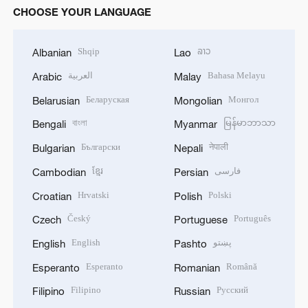
CHOOSE YOUR LANGUAGE
Shqip
ລາວ
Albanian
Lao
العربية
Bahasa Melayu
Arabic
Malay
Беларуская
Монгол
Belarusian
Mongolian
বাংলা
မြန်မာဘာသာ
Bengali
Myanmar
Български
नेपाली
Bulgarian
Nepali
ខ្មែរ
فارسی
Cambodian
Persian
Hrvatski
Polski
Croatian
Polish
Český
Português
Czech
Portuguese
English
پښتو
English
Pashto
Esperanto
Română
Esperanto
Romanian
Filipino
Русский
Filipino
Russian