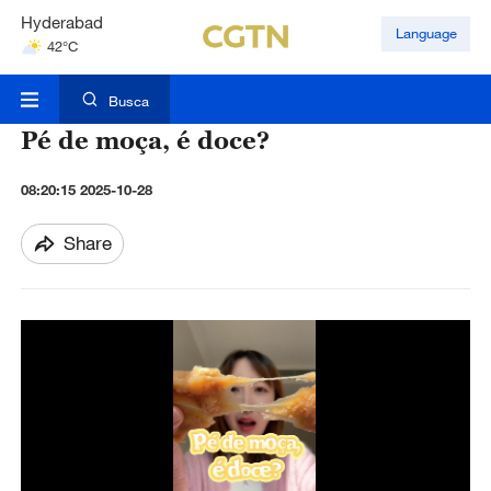
Hyderabad
Language
42°C
Mumbai
31°C
Busca
Pé de moça, é doce?
08:20:15 2025-10-28
Share