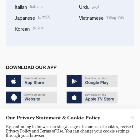
Italiano
اردو
Italian
Urdu
日本語
Tiếng Việt
Japanese
Vietnamese
한국어
Korean
DOWNLOAD OUR APP
Copyright © 2024 CGTN.
Our Privacy Statement & Cookie Policy
京ICP备20000184号
By continuing to browse our site you agree to our use of cookies, revised
Privacy Policy and Terms of Use. You can change your cookie settings
京公网安备 11010502050052号
through your browser.