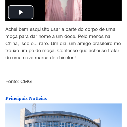
P
Achei bem esquisito usar a parte do corpo de uma
l
moça para dar nome a um doce. Pelo menos na
a
China, isso é... raro. Um dia, um amigo brasileiro me
trouxe um pé de moça. Confesso que achei se tratar
y
de uma nova marca de chinelos!
V
i
Fonte: CMG
d
Principais Notícias
e
o