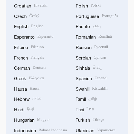
Hrvatski
Polski
Croatian
Polish
Český
Português
Czech
Portuguese
English
پښتو
English
Pashto
Esperanto
Română
Esperanto
Romanian
Filipino
Русский
Filipino
Russian
Français
Српски
French
Serbian
Deutsch
සිංහල
German
Sinhala
Ελληνικά
Español
Greek
Spanish
Hausa
Kiswahili
Hausa
Swahili
עברית
தமிழ்
Hebrew
Tamil
हिन्दी
ไทย
Hindi
Thai
Magyar
Türkçe
Hungarian
Turkish
Bahasa Indonesia
Українська
Indonesian
Ukrainian