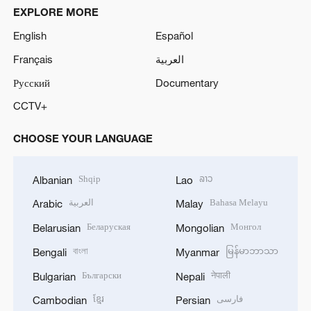
EXPLORE MORE
English
Español
Français
العربية
Русский
Documentary
CCTV+
CHOOSE YOUR LANGUAGE
Shqip
ລາວ
Albanian
Lao
العربية
Bahasa Melayu
Arabic
Malay
Беларуская
Монгол
Belarusian
Mongolian
বাংলা
မြန်မာဘာသာ
Bengali
Myanmar
Български
नेपाली
Bulgarian
Nepali
ខ្មែរ
فارسی
Cambodian
Persian