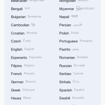
Беларуская
Монгол
Belarusian
Mongolian
বাংলা
မြန်မာဘာသာ
Bengali
Myanmar
Български
नेपाली
Bulgarian
Nepali
ខ្មែរ
فارسی
Cambodian
Persian
Hrvatski
Polski
Croatian
Polish
Český
Português
Czech
Portuguese
English
پښتو
English
Pashto
Esperanto
Română
Esperanto
Romanian
Filipino
Русский
Filipino
Russian
Français
Српски
French
Serbian
Deutsch
සිංහල
German
Sinhala
Ελληνικά
Español
Greek
Spanish
Hausa
Kiswahili
Hausa
Swahili