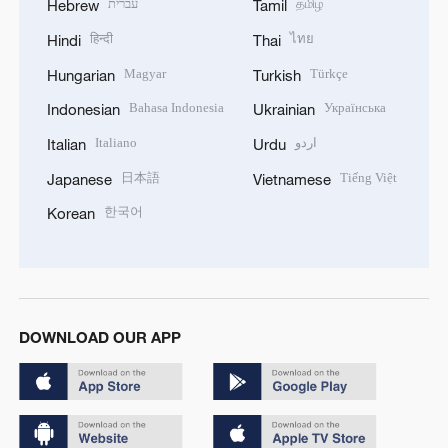
עברית
தமிழ்
Hebrew
Tamil
हिन्दी
ไทย
Hindi
Thai
Magyar
Türkçe
Hungarian
Turkish
Bahasa Indonesia
Українська
Indonesian
Ukrainian
Italiano
اردو
Italian
Urdu
日本語
Tiếng Việt
Japanese
Vietnamese
한국어
Korean
DOWNLOAD OUR APP