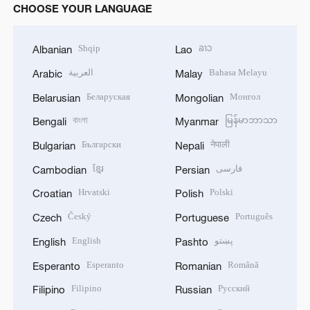
CHOOSE YOUR LANGUAGE
Shqip
ລາວ
Albanian
Lao
العربية
Bahasa Melayu
Arabic
Malay
Беларуская
Монгол
Belarusian
Mongolian
বাংলা
မြန်မာဘာသာ
Bengali
Myanmar
Български
नेपाली
Bulgarian
Nepali
ខ្មែរ
فارسی
Cambodian
Persian
Hrvatski
Polski
Croatian
Polish
Český
Português
Czech
Portuguese
English
پښتو
English
Pashto
Esperanto
Română
Esperanto
Romanian
Filipino
Русский
Filipino
Russian