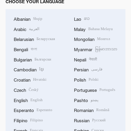
CHOOSE YOUR LANGUAGE
Shqip
ລາວ
Albanian
Lao
العربية
Bahasa Melayu
Arabic
Malay
Беларуская
Монгол
Belarusian
Mongolian
বাংলা
မြန်မာဘာသာ
Bengali
Myanmar
Български
नेपाली
Bulgarian
Nepali
ខ្មែរ
فارسی
Cambodian
Persian
Hrvatski
Polski
Croatian
Polish
Český
Português
Czech
Portuguese
English
پښتو
English
Pashto
Esperanto
Română
Esperanto
Romanian
Filipino
Русский
Filipino
Russian
Français
Српски
French
Serbian