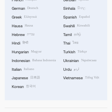
Deutsch
සිංහල
German
Sinhala
Ελληνικά
Español
Greek
Spanish
Hausa
Kiswahili
Hausa
Swahili
עברית
தமிழ்
Hebrew
Tamil
हिन्दी
ไทย
Hindi
Thai
Magyar
Türkçe
Hungarian
Turkish
Bahasa Indonesia
Українська
Indonesian
Ukrainian
Italiano
اردو
Italian
Urdu
日本語
Tiếng Việt
Japanese
Vietnamese
한국어
Korean