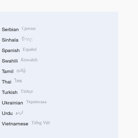
Serbian
Српски
Sinhala
සිංහල
Spanish
Español
Swahili
Kiswahili
Tamil
தமிழ்
Thai
ไทย
Turkish
Türkçe
Ukrainian
Українська
Urdu
اردو
Vietnamese
Tiếng Việt