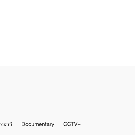
сский
Documentary
CCTV+