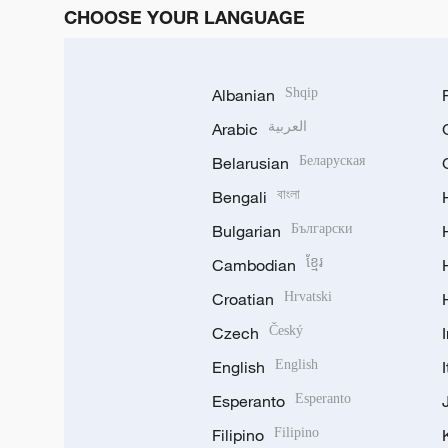
CHOOSE YOUR LANGUAGE
Albanian
Shqip
Arabic
العربية
Belarusian
Беларуская
Bengali
বাংলা
Bulgarian
Български
Cambodian
ខ្មែរ
Croatian
Hrvatski
Czech
Český
English
English
Esperanto
Esperanto
Filipino
Filipino