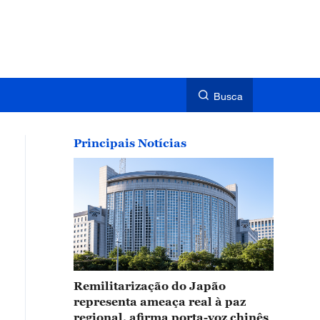
Busca
Principais Notícias
Remilitarização do Japão
representa ameaça real à paz
regional, afirma porta-voz chinês