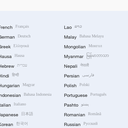
French
Français
Lao
ລາວ
German
Deutsch
Malay
Bahasa Melayu
Greek
Ελληνικά
Mongolian
Монгол
Hausa
Hausa
Myanmar
မြန်မာဘာသာ
Hebrew
עברית
Nepali
नेपाली
Hindi
हिन्दी
Persian
فارسی
Hungarian
Magyar
Polish
Polski
Indonesian
Bahasa Indonesia
Portuguese
Português
Italian
Italiano
Pashto
پښتو
Japanese
日本語
Romanian
Română
Korean
한국어
Russian
Русский