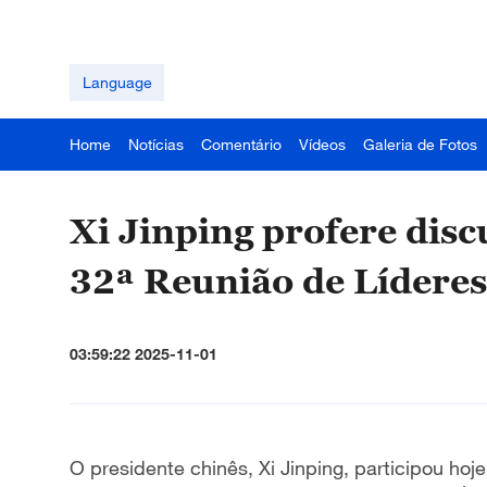
Language
Home
Notícias
Comentário
Vídeos
Galeria de Fotos
Xi Jinping profere disc
32ª Reunião de Lídere
03:59:22 2025-11-01
O presidente chinês, Xi Jinping, participou hoj