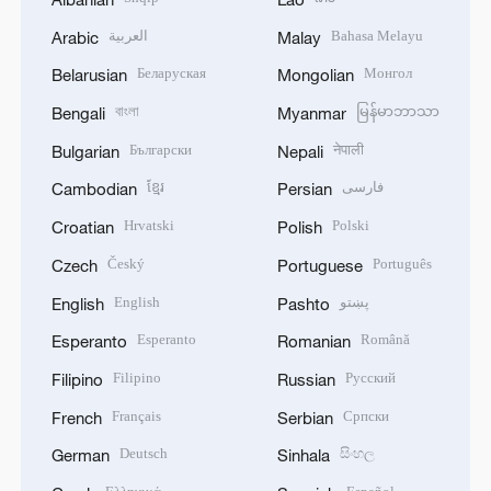
العربية
Bahasa Melayu
Arabic
Malay
Беларуская
Монгол
Belarusian
Mongolian
বাংলা
မြန်မာဘာသာ
Bengali
Myanmar
Български
नेपाली
Bulgarian
Nepali
ខ្មែរ
فارسی
Cambodian
Persian
Hrvatski
Polski
Croatian
Polish
Český
Português
Czech
Portuguese
English
پښتو
English
Pashto
Esperanto
Română
Esperanto
Romanian
Filipino
Русский
Filipino
Russian
Français
Српски
French
Serbian
Deutsch
සිංහල
German
Sinhala