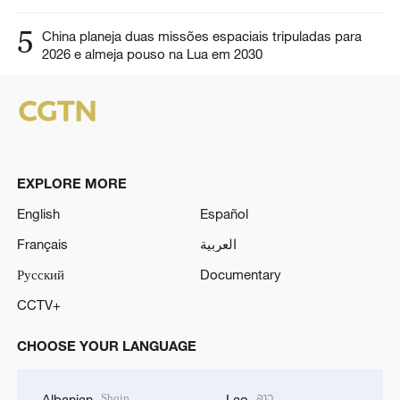
5
China planeja duas missões espaciais tripuladas para
2026 e almeja pouso na Lua em 2030
EXPLORE MORE
English
Español
Français
العربية
Русский
Documentary
CCTV+
CHOOSE YOUR LANGUAGE
Shqip
ລາວ
Albanian
Lao