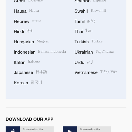
Ελληνικά
Español
Greek
Spanish
Hausa
Kiswahili
Hausa
Swahili
עברית
தமிழ்
Hebrew
Tamil
हिन्दी
ไทย
Hindi
Thai
Magyar
Türkçe
Hungarian
Turkish
Bahasa Indonesia
Українська
Indonesian
Ukrainian
Italiano
اردو
Italian
Urdu
日本語
Tiếng Việt
Japanese
Vietnamese
한국어
Korean
DOWNLOAD OUR APP