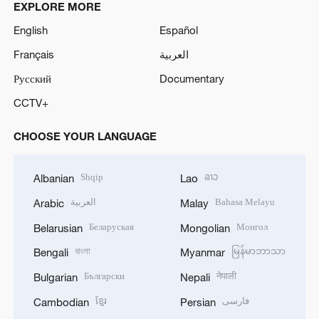
EXPLORE MORE
English
Español
Français
العربية
Русский
Documentary
CCTV+
CHOOSE YOUR LANGUAGE
Shqip
ລາວ
Albanian
Lao
العربية
Bahasa Melayu
Arabic
Malay
Беларуская
Монгол
Belarusian
Mongolian
বাংলা
မြန်မာဘာသာ
Bengali
Myanmar
Български
नेपाली
Bulgarian
Nepali
ខ្មែរ
فارسی
Cambodian
Persian