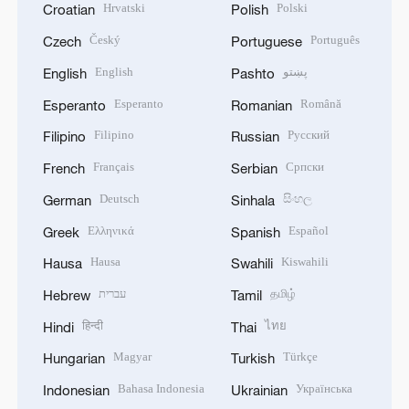
Hrvatski
Polski
Croatian
Polish
Český
Português
Czech
Portuguese
English
پښتو
English
Pashto
Esperanto
Română
Esperanto
Romanian
Filipino
Русский
Filipino
Russian
Français
Српски
French
Serbian
Deutsch
සිංහල
German
Sinhala
Ελληνικά
Español
Greek
Spanish
Hausa
Kiswahili
Hausa
Swahili
עברית
தமிழ்
Hebrew
Tamil
हिन्दी
ไทย
Hindi
Thai
Magyar
Türkçe
Hungarian
Turkish
Bahasa Indonesia
Українська
Indonesian
Ukrainian