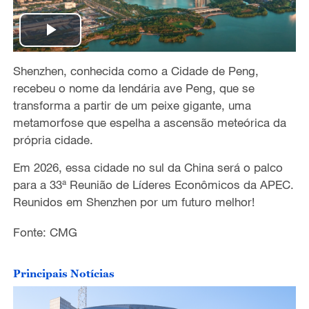
P
Shenzhen, conhecida como a Cidade de Peng,
l
recebe
u o nome da lendária ave Peng, que se
a
transforma
a partir
de um peixe gigante, uma
metamorfose que espelha a ascensão meteórica da
y
própria cidade.
V
Em 2026, essa cidade no sul da China
será o palco
para a
33ª Reunião de Líderes Econômicos da APEC.
i
Reunidos em Shenzhen por um futuro melhor!
d
Fonte: CMG
e
Principais Notícias
o