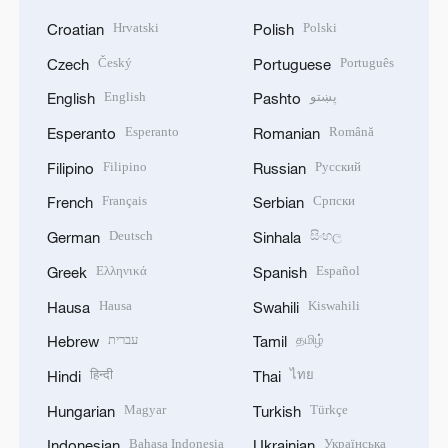
Hrvatski
Polski
Croatian
Polish
Český
Português
Czech
Portuguese
English
پښتو
English
Pashto
Esperanto
Română
Esperanto
Romanian
Filipino
Русский
Filipino
Russian
Français
Српски
French
Serbian
Deutsch
සිංහල
German
Sinhala
Ελληνικά
Español
Greek
Spanish
Hausa
Kiswahili
Hausa
Swahili
עברית
தமிழ்
Hebrew
Tamil
हिन्दी
ไทย
Hindi
Thai
Magyar
Türkçe
Hungarian
Turkish
Bahasa Indonesia
Українська
Indonesian
Ukrainian