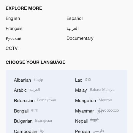
EXPLORE MORE
English
Español
Français
العربية
Русский
Documentary
CCTV+
CHOOSE YOUR LANGUAGE
Shqip
ລາວ
Albanian
Lao
العربية
Bahasa Melayu
Arabic
Malay
Беларуская
Монгол
Belarusian
Mongolian
বাংলা
မြန်မာဘာသာ
Bengali
Myanmar
Български
नेपाली
Bulgarian
Nepali
ខ្មែរ
فارسی
Cambodian
Persian