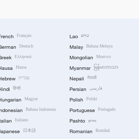
French
Français
Lao
ລາວ
German
Deutsch
Malay
Bahasa Melayu
Greek
Ελληνικά
Mongolian
Монгол
Hausa
Hausa
Myanmar
မြန်မာဘာသာ
Hebrew
עברית
Nepali
नेपाली
Hindi
हिन्दी
Persian
فارسی
Hungarian
Magyar
Polish
Polski
Indonesian
Bahasa Indonesia
Portuguese
Português
Italian
Italiano
Pashto
پښتو
Japanese
日本語
Romanian
Română