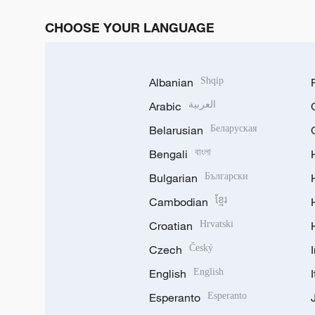
CHOOSE YOUR LANGUAGE
Albanian
Shqip
Arabic
العربية
Belarusian
Беларуская
Bengali
বাংলা
Bulgarian
Български
Cambodian
ខ្មែរ
Croatian
Hrvatski
Czech
Český
English
English
Esperanto
Esperanto