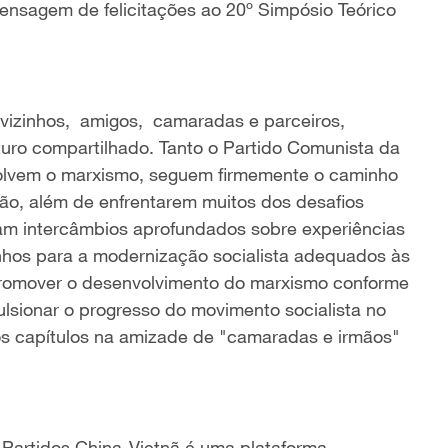
ensagem de felicitações ao 20º Simpósio Teórico
s vizinhos, amigos, camaradas e parceiros,
ro compartilhado. Tanto o Partido Comunista da
olvem o marxismo, seguem firmemente o caminho
ção, além de enfrentarem muitos dos desafios
zam intercâmbios aprofundados sobre experiências
hos para a modernização socialista adequados às
promover o desenvolvimento do marxismo conforme
ulsionar o progresso do movimento socialista no
s capítulos na amizade de "camaradas e irmãos"
s Partidos China-Vietnã é uma plataforma