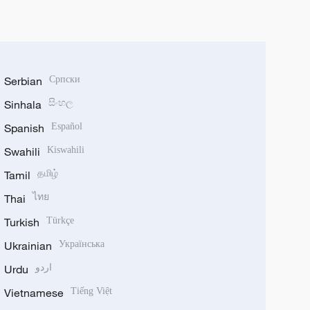
Serbian
Српски
Sinhala
සිංහල
Spanish
Español
Swahili
Kiswahili
Tamil
தமிழ்
Thai
ไทย
Turkish
Türkçe
Ukrainian
Українська
Urdu
اردو
Vietnamese
Tiếng Việt