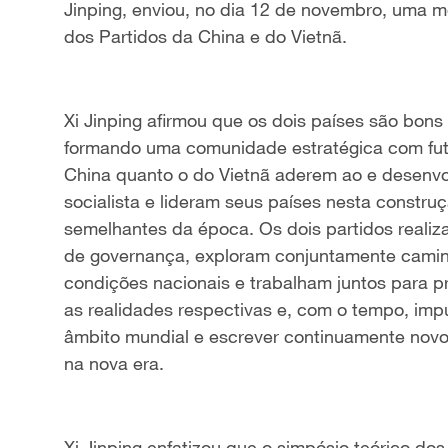
Jinping, enviou, no dia 12 de novembro, uma m
dos Partidos da China e do Vietnã.
Xi Jinping afirmou que os dois países são bon
formando uma comunidade estratégica com futu
China quanto o do Vietnã aderem ao e desenv
socialista e lideram seus países nesta constru
semelhantes da época. Os dois partidos reali
de governança, exploram conjuntamente camin
condições nacionais e trabalham juntos para 
as realidades respectivas e, com o tempo, imp
âmbito mundial e escrever continuamente novo
na nova era.
Xi Jinping enfatizou que o simpósio teórico do