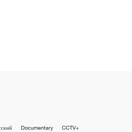
сский
Documentary
CCTV+