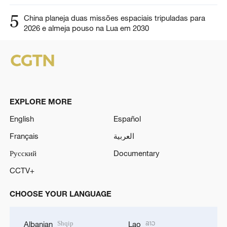
5
China planeja duas missões espaciais tripuladas para
2026 e almeja pouso na Lua em 2030
EXPLORE MORE
English
Español
Français
العربية
Русский
Documentary
CCTV+
CHOOSE YOUR LANGUAGE
Shqip
ລາວ
Albanian
Lao