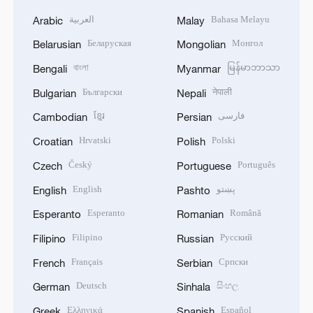
العربية
Bahasa Melayu
Arabic
Malay
Беларуская
Монгол
Belarusian
Mongolian
বাংলা
မြန်မာဘာသာ
Bengali
Myanmar
Български
नेपाली
Bulgarian
Nepali
ខ្មែរ
فارسی
Cambodian
Persian
Hrvatski
Polski
Croatian
Polish
Český
Português
Czech
Portuguese
English
پښتو
English
Pashto
Esperanto
Română
Esperanto
Romanian
Filipino
Русский
Filipino
Russian
Français
Српски
French
Serbian
Deutsch
සිංහල
German
Sinhala
Ελληνικά
Español
Greek
Spanish