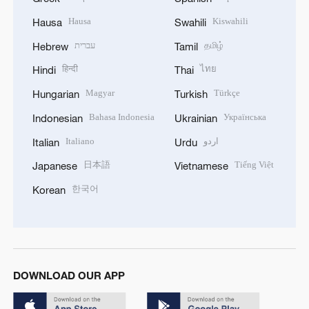
Hausa
Kiswahili
Hausa
Swahili
עברית
தமிழ்
Hebrew
Tamil
हिन्दी
ไทย
Hindi
Thai
Magyar
Türkçe
Hungarian
Turkish
Bahasa Indonesia
Українська
Indonesian
Ukrainian
Italiano
اردو
Italian
Urdu
日本語
Tiếng Việt
Japanese
Vietnamese
한국어
Korean
DOWNLOAD OUR APP