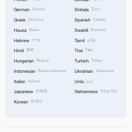
Deutsch
සිංහල
German
Sinhala
Ελληνικά
Español
Greek
Spanish
Hausa
Kiswahili
Hausa
Swahili
עברית
தமிழ்
Hebrew
Tamil
हिन्दी
ไทย
Hindi
Thai
Magyar
Türkçe
Hungarian
Turkish
Bahasa Indonesia
Українська
Indonesian
Ukrainian
Italiano
اردو
Italian
Urdu
日本語
Tiếng Việt
Japanese
Vietnamese
한국어
Korean