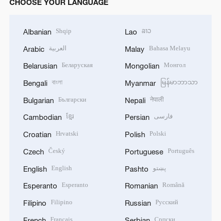
CHOOSE YOUR LANGUAGE
Shqip
ລາວ
Albanian
Lao
العربية
Bahasa Melayu
Arabic
Malay
Беларуская
Монгол
Belarusian
Mongolian
বাংলা
မြန်မာဘာသာ
Bengali
Myanmar
Български
नेपाली
Bulgarian
Nepali
ខ្មែរ
فارسی
Cambodian
Persian
Hrvatski
Polski
Croatian
Polish
Český
Português
Czech
Portuguese
English
پښتو
English
Pashto
Esperanto
Română
Esperanto
Romanian
Filipino
Русский
Filipino
Russian
Français
Српски
French
Serbian