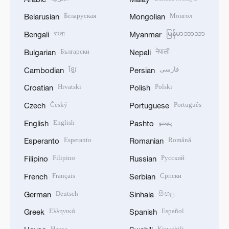
Беларуская
Монгол
Belarusian
Mongolian
বাংলা
မြန်မာဘာသာ
Bengali
Myanmar
Български
नेपाली
Bulgarian
Nepali
ខ្មែរ
فارسی
Cambodian
Persian
Hrvatski
Polski
Croatian
Polish
Český
Português
Czech
Portuguese
English
پښتو
English
Pashto
Esperanto
Română
Esperanto
Romanian
Filipino
Русский
Filipino
Russian
Français
Српски
French
Serbian
Deutsch
සිංහල
German
Sinhala
Ελληνικά
Español
Greek
Spanish
Hausa
Kiswahili