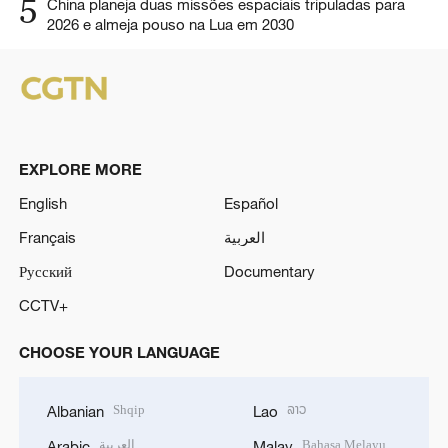
5
China planeja duas missões espaciais tripuladas para
2026 e almeja pouso na Lua em 2030
EXPLORE MORE
English
Español
Français
العربية
Русский
Documentary
CCTV+
CHOOSE YOUR LANGUAGE
Shqip
ລາວ
Albanian
Lao
العربية
Bahasa Melayu
Arabic
Malay