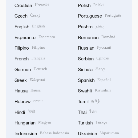
Hrvatski
Polski
Croatian
Polish
Český
Português
Czech
Portuguese
English
پښتو
English
Pashto
Esperanto
Română
Esperanto
Romanian
Filipino
Русский
Filipino
Russian
Français
Српски
French
Serbian
Deutsch
සිංහල
German
Sinhala
Ελληνικά
Español
Greek
Spanish
Hausa
Kiswahili
Hausa
Swahili
עברית
தமிழ்
Hebrew
Tamil
हिन्दी
ไทย
Hindi
Thai
Magyar
Türkçe
Hungarian
Turkish
Bahasa Indonesia
Українська
Indonesian
Ukrainian