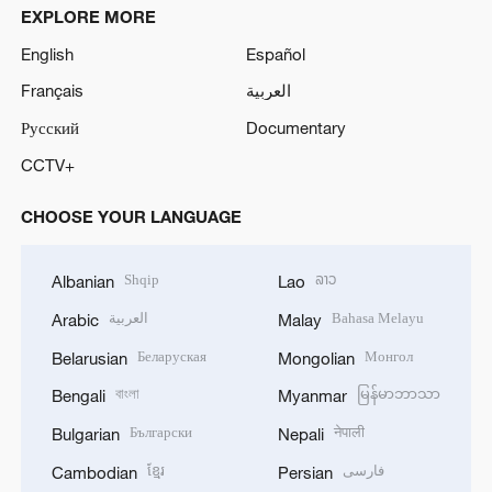
EXPLORE MORE
English
Español
Français
العربية
Русский
Documentary
CCTV+
CHOOSE YOUR LANGUAGE
Shqip
ລາວ
Albanian
Lao
العربية
Bahasa Melayu
Arabic
Malay
Беларуская
Монгол
Belarusian
Mongolian
বাংলা
မြန်မာဘာသာ
Bengali
Myanmar
Български
नेपाली
Bulgarian
Nepali
ខ្មែរ
فارسی
Cambodian
Persian