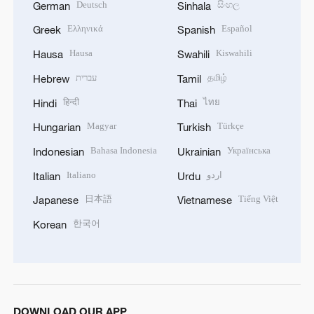
Deutsch
සිංහල
German
Sinhala
Ελληνικά
Español
Greek
Spanish
Hausa
Kiswahili
Hausa
Swahili
עברית
தமிழ்
Hebrew
Tamil
हिन्दी
ไทย
Hindi
Thai
Magyar
Türkçe
Hungarian
Turkish
Bahasa Indonesia
Українська
Indonesian
Ukrainian
Italiano
اردو
Italian
Urdu
日本語
Tiếng Việt
Japanese
Vietnamese
한국어
Korean
DOWNLOAD OUR APP