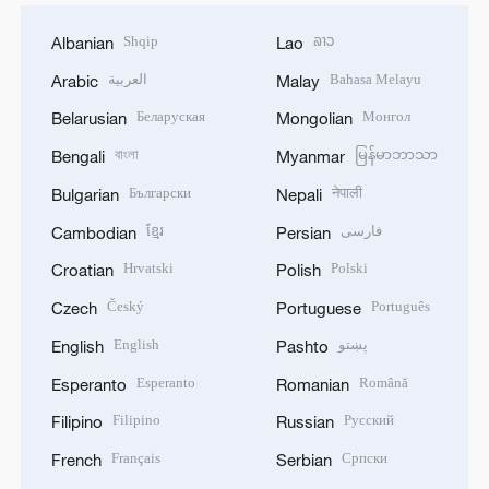
Shqip
ລາວ
Albanian
Lao
العربية
Bahasa Melayu
Arabic
Malay
Беларуская
Монгол
Belarusian
Mongolian
বাংলা
မြန်မာဘာသာ
Bengali
Myanmar
Български
नेपाली
Bulgarian
Nepali
ខ្មែរ
فارسی
Cambodian
Persian
Hrvatski
Polski
Croatian
Polish
Český
Português
Czech
Portuguese
English
پښتو
English
Pashto
Esperanto
Română
Esperanto
Romanian
Filipino
Русский
Filipino
Russian
Français
Српски
French
Serbian