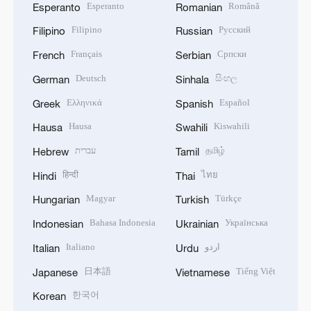
Esperanto
Română
Esperanto
Romanian
Filipino
Русский
Filipino
Russian
Français
Српски
French
Serbian
Deutsch
සිංහල
German
Sinhala
Ελληνικά
Español
Greek
Spanish
Hausa
Kiswahili
Hausa
Swahili
עברית
தமிழ்
Hebrew
Tamil
हिन्दी
ไทย
Hindi
Thai
Magyar
Türkçe
Hungarian
Turkish
Bahasa Indonesia
Українська
Indonesian
Ukrainian
Italiano
اردو
Italian
Urdu
日本語
Tiếng Việt
Japanese
Vietnamese
한국어
Korean