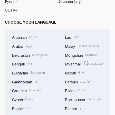
Русский
Documentary
CCTV+
CHOOSE YOUR LANGUAGE
Shqip
ລາວ
Albanian
Lao
العربية
Bahasa Melayu
Arabic
Malay
Беларуская
Монгол
Belarusian
Mongolian
বাংলা
မြန်မာဘာသာ
Bengali
Myanmar
Български
नेपाली
Bulgarian
Nepali
ខ្មែរ
فارسی
Cambodian
Persian
Hrvatski
Polski
Croatian
Polish
Český
Português
Czech
Portuguese
English
پښتو
English
Pashto