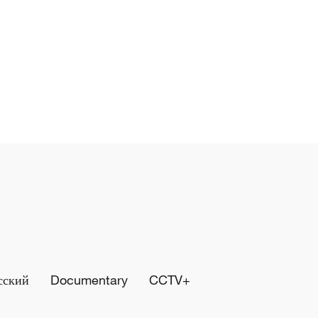
сский
Documentary
CCTV+