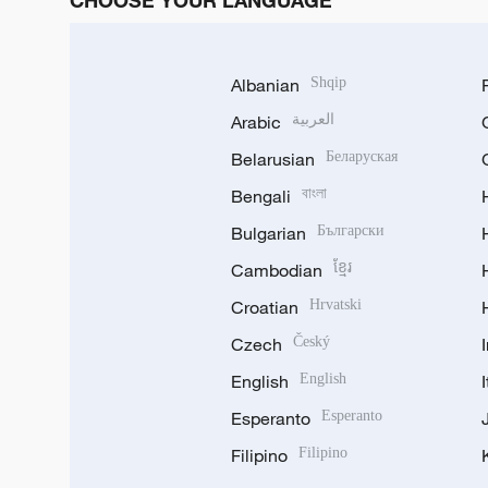
CHOOSE YOUR LANGUAGE
Albanian
Shqip
Arabic
العربية
Belarusian
Беларуская
Bengali
বাংলা
Bulgarian
Български
Cambodian
ខ្មែរ
Croatian
Hrvatski
Czech
Český
English
English
Esperanto
Esperanto
Filipino
Filipino