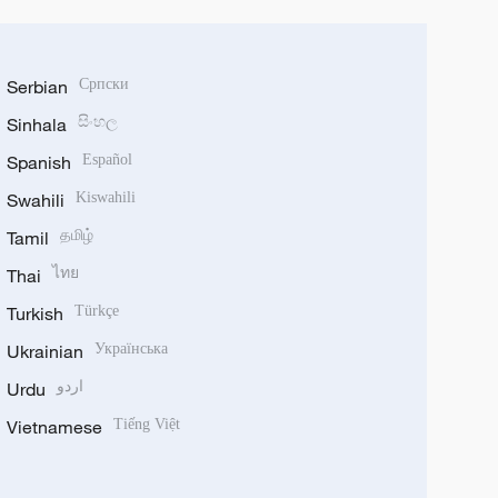
Serbian
Српски
Sinhala
සිංහල
Spanish
Español
Swahili
Kiswahili
Tamil
தமிழ்
Thai
ไทย
Turkish
Türkçe
Ukrainian
Українська
Urdu
اردو
Vietnamese
Tiếng Việt