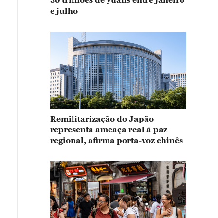
30 trilhões de yuans entre janeiro
e julho
Remilitarização do Japão
representa ameaça real à paz
regional, afirma porta-voz chinês