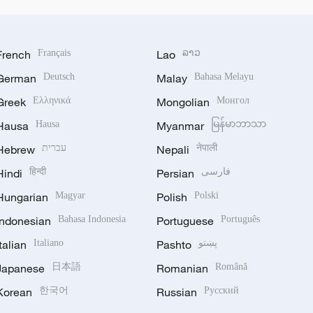
French
Français
Lao
ລາວ
German
Deutsch
Malay
Bahasa Melayu
Greek
Ελληνικά
Mongolian
Монгол
Hausa
Hausa
Myanmar
မြန်မာဘာသာ
Hebrew
עברית
Nepali
नेपाली
Hindi
हिन्दी
Persian
فارسی
Hungarian
Magyar
Polish
Polski
Indonesian
Bahasa Indonesia
Portuguese
Português
Italian
Italiano
Pashto
پښتو
Japanese
日本語
Romanian
Română
Korean
한국어
Russian
Русский